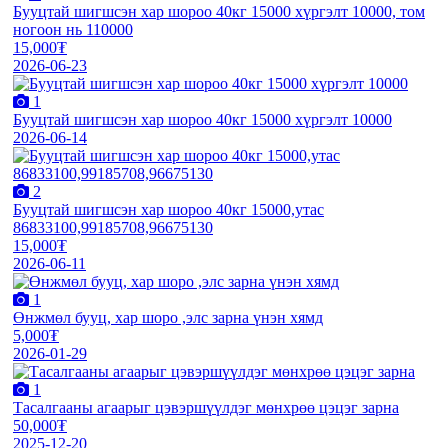
Бууцтай шигшсэн хар шороо 40кг 15000 хүргэлт 10000, том
ногоон нь 110000
15,000₮
2026-06-23
1
Бууцтай шигшсэн хар шороо 40кг 15000 хүргэлт 10000
2026-06-14
2
Бууцтай шигшсэн хар шороо 40кг 15000,утас
86833100,99185708,96675130
15,000₮
2026-06-11
1
Өнжмөл бууц, хар шоро ,элс зарна үнэн хямд
5,000₮
2026-01-29
1
Тасалгааны агаарыг цэвэршүүлдэг мөнхрөө цэцэг зарна
50,000₮
2025-12-20