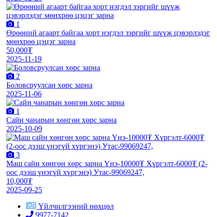
1
Өрөөний агаарт байгаа хорт нэгдэл зэргийг шүүж цэвэрлэдэг
мөнхрөө цэцэг зарна
50,000₮
2025-11-19
2
Боловсруулсан хөрс зарна
2025-11-06
1
Сайн чанарын хөнгөн хөрс зарна
2025-10-09
3
Маш сайн хөнгөн хөрс зарна Үнэ-10000₮ Хүргэлт-6000₮ (2-
оос дээш үнэгүй хүргэнэ) Утас-99069247,
10,000₮
2025-09-25
Үйлчилгээний нөхцөл
9977-7142