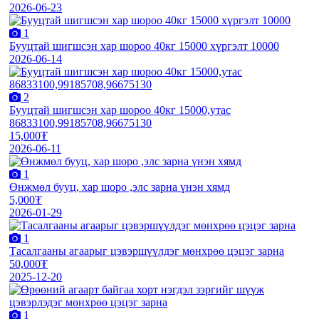
2026-06-23
1
Бууцтай шигшсэн хар шороо 40кг 15000 хүргэлт 10000
2026-06-14
2
Бууцтай шигшсэн хар шороо 40кг 15000,утас
86833100,99185708,96675130
15,000₮
2026-06-11
1
Өнжмөл бууц, хар шоро ,элс зарна үнэн хямд
5,000₮
2026-01-29
1
Тасалгааны агаарыг цэвэршүүлдэг мөнхрөө цэцэг зарна
50,000₮
2025-12-20
1