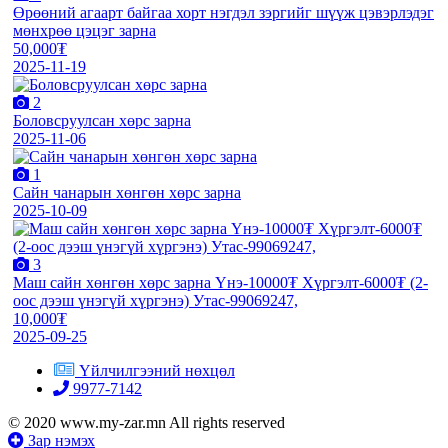
Өрөөний агаарт байгаа хорт нэгдэл зэргийг шүүж цэвэрлэдэг
мөнхрөө цэцэг зарна
50,000₮
2025-11-19
2
Боловсруулсан хөрс зарна
2025-11-06
1
Сайн чанарын хөнгөн хөрс зарна
2025-10-09
3
Маш сайн хөнгөн хөрс зарна Үнэ-10000₮ Хүргэлт-6000₮ (2-
оос дээш үнэгүй хүргэнэ) Утас-99069247,
10,000₮
2025-09-25
Үйлчилгээний нөхцөл
9977-7142
© 2020 www.my-zar.mn All rights reserved
Зар нэмэх