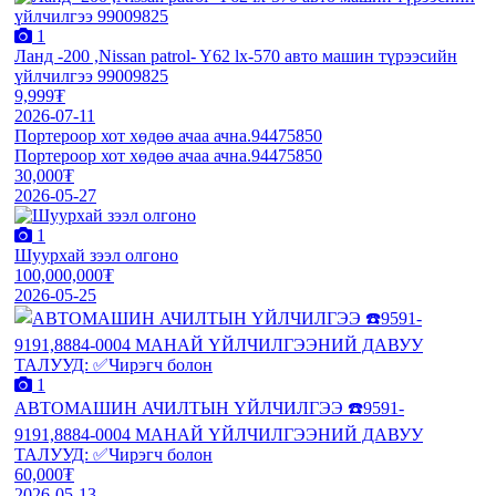
1
Ланд -200 ,Nissan patrol- Y62 lx-570 авто машин түрээсийн
үйлчилгээ 99009825
9,999₮
2026-07-11
Портероор хот хөдөө ачаа ачна.94475850
Портероор хот хөдөө ачаа ачна.94475850
30,000₮
2026-05-27
1
Шуурхай зээл олгоно
100,000,000₮
2026-05-25
1
АВТОМАШИН АЧИЛТЫН ҮЙЛЧИЛГЭЭ ☎️9591-
9191,8884-0004 МАНАЙ ҮЙЛЧИЛГЭЭНИЙ ДАВУУ
ТАЛУУД: ✅Чирэгч болон
60,000₮
2026-05-13