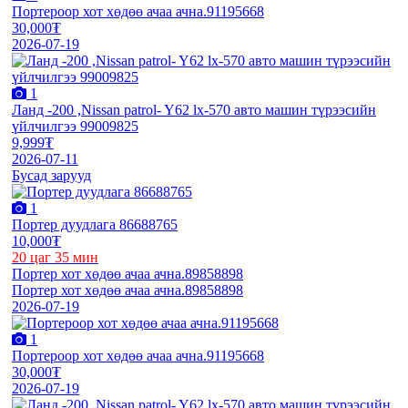
Портероор хот хөдөө ачаа ачна.91195668
30,000₮
2026-07-19
1
Ланд -200 ,Nissan patrol- Y62 lx-570 авто машин түрээсийн
үйлчилгээ 99009825
9,999₮
2026-07-11
Бусад зарууд
1
Портер дуудлага 86688765
10,000₮
20 цаг 35 мин
Портер хот хөдөө ачаа ачна.89858898
Портер хот хөдөө ачаа ачна.89858898
2026-07-19
1
Портероор хот хөдөө ачаа ачна.91195668
30,000₮
2026-07-19