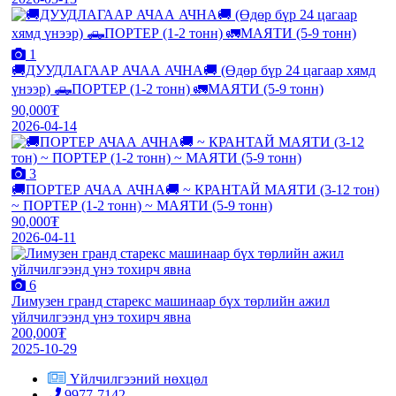
1
🚚ДУУДЛАГААР АЧАА АЧНА🚚 (Өдөр бүр 24 цагаар хямд
үнээр) 🛻ПОРТЕР (1-2 тонн) 🚛МАЯТИ (5-9 тонн)
90,000₮
2026-04-14
3
🚚ПОРТЕР АЧАА АЧНА🚚 ~ КРАНТАЙ МАЯТИ (3-12 тон)
~ ПОРТЕР (1-2 тонн) ~ МАЯТИ (5-9 тонн)
90,000₮
2026-04-11
6
Лимузен гранд старекс машинаар бүх төрлийн ажил
үйлчилгээнд үнэ тохирч явна
200,000₮
2025-10-29
Үйлчилгээний нөхцөл
9977-7142