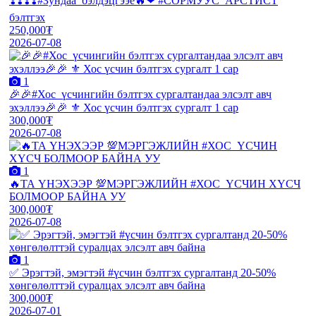
❣️❣️❣️❣️#Зундаа_бэлдэцгээе🔥❤ #СОРМУУС_АРСТИСТ
бэлтгэх
250,000₮
2026-07-08
1
🎉🎉#Хос_үсчингийн бэлтгэх сургалтандаа элсэлт авч
эхэллээ🎉🎉 ⚜️ Хос үсчин бэлтгэх сургалт 1 сар
300,000₮
2026-07-08
1
🔥ТА ҮНЭХЭЭР 💯МЭРГЭЖЛИЙН #ХОС_ҮСЧИН ХҮСЧ
БОЛМООР БАЙНА УУ
300,000₮
2026-07-08
1
✅ Эрэгтэй, эмэгтэй #үсчин бэлтгэх сургалтанд 20-50%
хөнгөлөлттэй суралцах элсэлт авч байна
300,000₮
2026-07-01