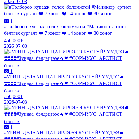
2026-07-08
1
#Төлбөрөө_хувааж_төлөх_боломжтой #Маникюр_артист
бэлтгэх сургалт ❤️ 7 хоног ❤️ 14 хоног ❤️ 30 хоног
450,000₮
2026-07-08
1
#УРИН_ДУЛААН_ЦАГ ИРЛЭЭЭ БҮСГҮЙЧҮҮДЭЭ🔥
❣️❣️❣️❣️#Зундаа_бэлдэцгээе🔥❤ #СОРМУУС_АРСТИСТ
бэлтгэх
350,000₮
2026-07-08
1
#УРИН_ДУЛААН_ЦАГ ИРЛЭЭЭ БҮСГҮЙЧҮҮДЭЭ🔥