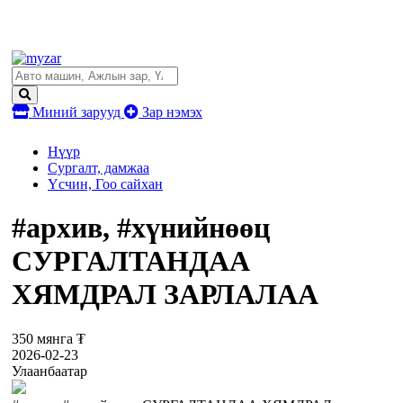
Миний зарууд
Зар нэмэх
Нүүр
Сургалт, дамжаа
Үсчин, Гоо сайхан
#архив, #хүнийнөөц
СУРГАЛТАНДАА
ХЯМДРАЛ ЗАРЛАЛАА
350 мянга ₮
2026-02-23
Улаанбаатар