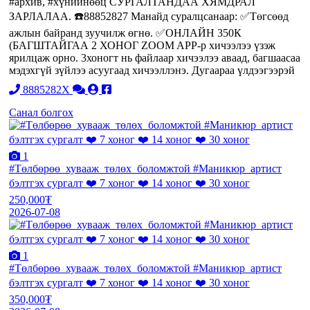
#архив, #хүнийнөөц СУРГАЛТАНДАА ХЯМДРАЛ
ЗАРЛАЛАА. ☎️88852827 Манайд суралцсанаар: ✅Төгсөөд
ажлын байранд зуучилж өгнө. ✅ОНЛАЙН 350К
(БАГШТАЙГАА 2 ХОНОГ ZOOM APP-р хичээлээ үзэж
ярилцаж орно. 3хоногт нь файлаар хичээлээ аваад, багшаасаа
мэдэхгүй зүйлээ асуугаад хичээллэнэ. Дугаараа үлдээгээрэй
8885282X
Санал болгох
1
#Төлбөрөө_хувааж_төлөх_боломжтой #Маникюр_артист
бэлтгэх сургалт ❤️ 7 хоног ❤️ 14 хоног ❤️ 30 хоног
250,000₮
2026-07-08
1
#Төлбөрөө_хувааж_төлөх_боломжтой #Маникюр_артист
бэлтгэх сургалт ❤️ 7 хоног ❤️ 14 хоног ❤️ 30 хоног
350,000₮