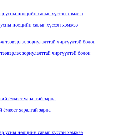
р усны нөөцийн савыг хүссэн хэмжээ
 тээвэрлэх зориулалттай чиргүүлтэй болон
 ёмкост яаралтай зарна