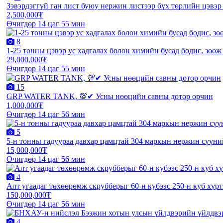
Зэвэрдэггүй ган лист буюу нержин листээр бүх төрлийн цэвэ
2,500,000₮
Өчигдөр 14 цаг 55 мин
8
1-25 тонны цэвэр ус хадгалах болон химийн бусад бодис, зөөж
29,000,000₮
Өчигдөр 14 цаг 55 мин
15
GRP WATER TANK, 💯✔ Усны нөөцийн савны дотор орчин
1,000,000₮
Өчигдөр 14 цаг 56 мин
5
5-н тонны гадуураа давхар цамцтай 304 маркын нержин сүүний
15,000,000₮
Өчигдөр 14 цаг 56 мин
4
Алт угаадаг төхөөрөмж скрубберыг 60-н кубээс 250-н куб хүр
150,000,000₮
Өчигдөр 14 цаг 56 мин
4