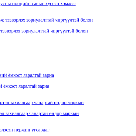
р усны нөөцийн савыг хүссэн хэмжээ
 тээвэрлэх зориулалттай чиргүүлтэй болон
 ёмкост яаралтай зарна
тэл захиалгаар чанартай өндөр маркын