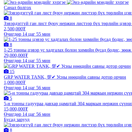
Санал болгох
8
Зэвэрдэггүй ган лист буюу нержин листээр бүх төрлийн цэвэ
2,500,000₮
Өчигдөр 14 цаг 55 мин
8
1-25 тонны цэвэр ус хадгалах болон химийн бусад бодис, зөөж
29,000,000₮
Өчигдөр 14 цаг 55 мин
15
GRP WATER TANK, 💯✔ Усны нөөцийн савны дотор орчин
1,000,000₮
Өчигдөр 14 цаг 56 мин
5
5-н тонны гадуураа давхар цамцтай 304 маркын нержин сүүний
15,000,000₮
Өчигдөр 14 цаг 56 мин
Бусад зарууд
8