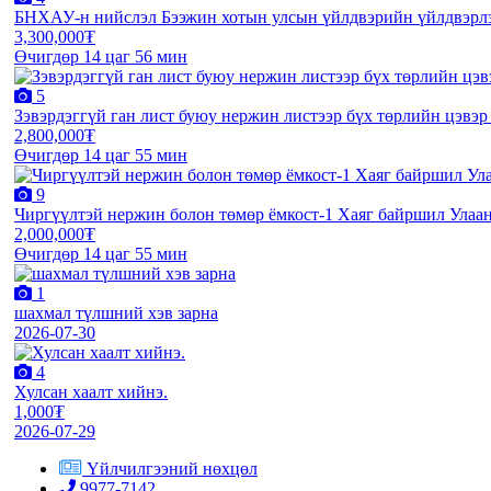
БНХАУ-н нийслэл Бээжин хотын улсын үйлдвэрийн үйлдвэрлэ
3,300,000₮
Өчигдөр 14 цаг 56 мин
5
Зэвэрдэггүй ган лист буюу нержин листээр бүх төрлийн цэвэ
2,800,000₮
Өчигдөр 14 цаг 55 мин
9
Чиргүүлтэй нержин болон төмөр ёмкост-1 Хаяг байршил Улаан
2,000,000₮
Өчигдөр 14 цаг 55 мин
1
шахмал түлшний хэв зарна
2026-07-30
4
Хулсан хаалт хийнэ.
1,000₮
2026-07-29
Үйлчилгээний нөхцөл
9977-7142