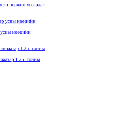
сэн нержин угсардаг
р усны нөөцийн
баатар 1-25- тонны