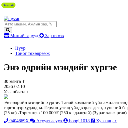
Зээлтэй
Зээлтэй
Зээлтэй
Зээлтэй
Зээлтэй
Зээлтэй
Зээлтэй
Зээлтэй
Зээлтэй
Зээлтэй
Зээлтэй
Миний зарууд
Зар нэмэх
Нүүр
Тоног төхөөрөмж
Энэ өдрийн мэндийг хүргэе
30 мянга ₮
2026-02-10
Улаанбаатар
Энэ өдрийн мэндийг хүргэе. Танай компаний үйл ажиллагаанд 
тэргэнцэр худалдна. Герман улсад үйлдвэрлэгдсэн, хүнсний б
(25 кг) -Тэргэнцэр 100 000₮ (250 кг даацтай) (Зураг хавсаргав)
9404669X
Асуулт асуух
boogii1018
Хуваалцах