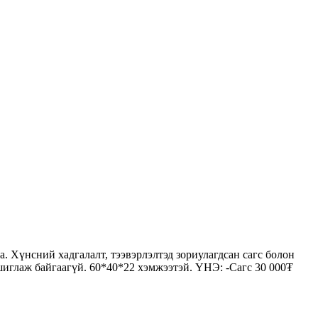
. Хүнсний хадгалалт, тээвэрлэлтэд зориулагдсан сагс болон
шиглаж байгаагүй. 60*40*22 хэмжээтэй. ҮНЭ: -Сагс 30 000₮