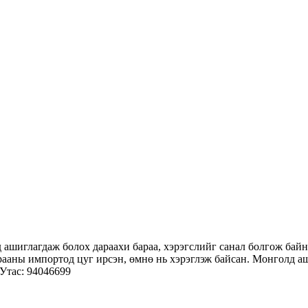
ашиглагдаж болох дараахи бараа, хэрэгслийг санал болгож байна
арааны импортод цуг ирсэн, өмнө нь хэрэглэж байсан. Монголд а
 Утас: 94046699