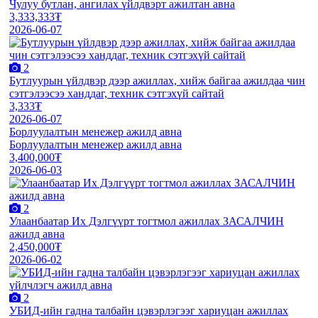
Чулуу бутлан, ангилах үйлдвэрт ажилтан авна
3,333,333₮
2026-06-07
2
Бутлуурын үйлдвэр дээр ажиллах, хийж байгаа ажилдаа чин
сэтгэлээсээ ханддаг, техник сэтгэхүй сайтай
3,333₮
2026-06-07
Борлуулалтын менежер ажилд авна
Борлуулалтын менежер ажилд авна
3,400,000₮
2026-06-03
2
Улаанбаатар Их Дэлгүүрт тогтмол ажиллах ЗАСАЛЧИН
ажилд авна
2,450,000₮
2026-06-02
2
УБИД-ийн гадна талбайн цэвэрлэгээг хариуцан ажиллах