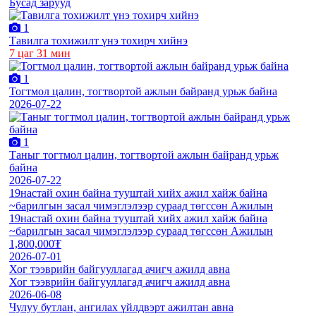
Бусад зарууд
1
Тавилга тохижилт үнэ тохирч хийнэ
7 цаг 31 мин
1
Тогтмол цалин, тогтвортой ажлын байранд урьж байна
2026-07-22
1
Таныг тогтмол цалин, тогтвортой ажлын байранд урьж
байна
2026-07-22
19настай охин байна тууштай хийх ажил хайж байна
~барилгын засал чимэглэлээр сураад төгссөн Ажилын
19настай охин байна тууштай хийх ажил хайж байна
~барилгын засал чимэглэлээр сураад төгссөн Ажилын
1,800,000₮
2026-07-01
Хог тээврийн байгууллагад ачигч ажилд авна
Хог тээврийн байгууллагад ачигч ажилд авна
2026-06-08
Чулуу бутлан, ангилах үйлдвэрт ажилтан авна