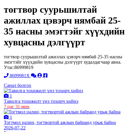
тогтвор суурьшилтай
ажиллах цэвэрч нямбай 25-
35 насны эмэгтэйг хүүхдийн
хувцасны дэлгүүрт
тогтвор суурьшилтай ажиллах цэвэрч нямбай 25-35 насны
эмэгтэйг хүүхдийн хувцасны дэлгүүрт худалдагчаар авна.
Утас:86999819
8699981X
Санал болгох
1
Тавилга тохижилт үнэ тохирч хийнэ
7 цаг 31 мин
1
Тогтмол цалин, тогтвортой ажлын байранд урьж байна
2026-07-22