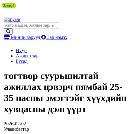
Зээлтэй
Зээлтэй
Зээлтэй
Зээлтэй
Зээлтэй
Миний зарууд
Зар нэмэх
Нүүр
Ажлын зар
Бусад
тогтвор суурьшилтай
ажиллах цэвэрч нямбай 25-
35 насны эмэгтэйг хүүхдийн
хувцасны дэлгүүрт
2026-02-02
Улаанбаатар