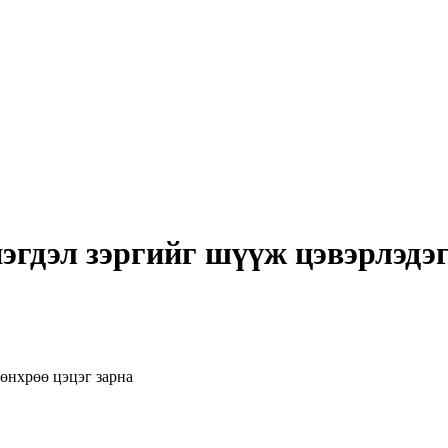
эгдэл зэргийг шүүж цэвэрлэдэг
мөнхрөө цэцэг зарна