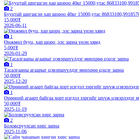
2
Бууцтай шигшсэн хар шороо 40кг 15000,утас 86833100,991857
15,000₮
2026-06-11
1
Өнжмөл бууц, хар шоро ,элс зарна үнэн хямд
5,000₮
2026-01-29
1
Тасалгааны агаарыг цэвэршүүлдэг мөнхрөө цэцэг зарна
50,000₮
2025-12-20
1
Өрөөний агаарт байгаа хорт нэгдэл зэргийг шүүж цэвэрлэдэг 
50,000₮
2025-11-19
2
Боловсруулсан хөрс зарна
2025-11-06