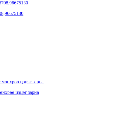
08,96675130
мөнхрөө цэцэг зарна