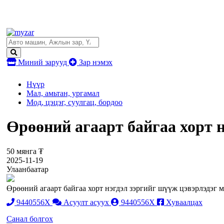
Миний зарууд
Зар нэмэх
Нүүр
Мал, амьтан, ургамал
Мод, цэцэг, суулгац, бордоо
Өрөөний агаарт байгаа хорт н
50 мянга ₮
2025-11-19
Улаанбаатар
Өрөөний агаарт байгаа хорт нэгдэл зэргийг шүүж цэвэрлэдэг 
9440556X
Асуулт асуух
9440556X
Хуваалцах
Санал болгох