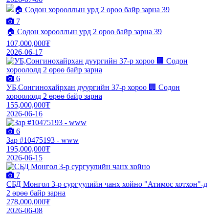
7
🏠 Содон хорооллын урд 2 өрөө байр зарна 39
107,000,000₮
2026-06-17
6
УБ,Сонгинохайрхан дүүргийн 37-р хороо 🏢 Содон
хороололд 2 өрөө байр зарна
155,000,000₮
2026-06-16
6
Зар #10475193 - www
195,000,000₮
2026-06-15
7
СБД Монгол 3-р сургуулийн чанх хойно "Атимос хотхон"-д
2 өрөө байр зарна
278,000,000₮
2026-06-08