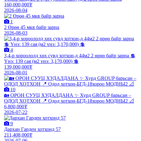
160,000,000₮
2026-08-04
1
2 Өрөө 45 мкв байр зарна
2026-08-03
4
3,4-р хороололд хөх сувд хотхон-д 44м2 2 өрөө байр зарна 💲
Үнэ: 139 сая (м2 үнэ: 3,170,000) 💲
139,000,000₮
2026-08-01
10
🏡 ОРОН СУУЦ ХУДАЛДАНА ✨ Хурд GROUP барьсан –
ОДОД ХОТХОН 📍 Одод хотхон-БГД-18хороо МОДНЫ2 📐
6,800,000₮
2026-07-22
9
Дархан Гарден хотхонд 57
211,408,000₮
2026-07-06