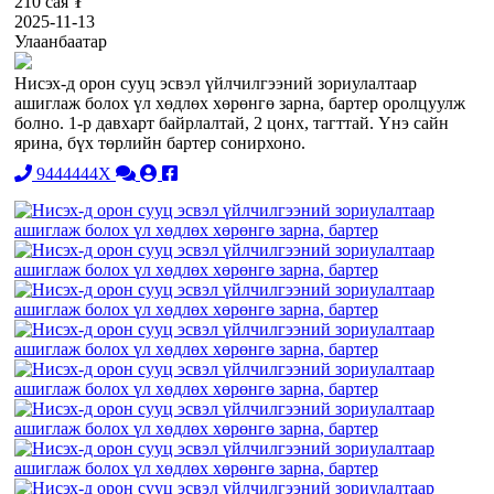
210 сая ₮
2025-11-13
Улаанбаатар
Нисэх-д орон сууц эсвэл үйлчилгээний зориулалтаар
ашиглаж болох үл хөдлөх хөрөнгө зарна, бартер оролцуулж
болно. 1-р давхарт байрлалтай, 2 цонх, тагттай. Үнэ сайн
ярина, бүх төрлийн бартер сонирхоно.
9444444X