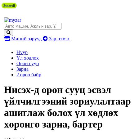
Зээлтэй
Миний зарууд
Зар нэмэх
Нүүр
Үл хөдлөх
Орон сууц
Зарна
2 өрөө байр
Нисэх-д орон сууц эсвэл
үйлчилгээний зориулалтаар
ашиглаж болох үл хөдлөх
хөрөнгө зарна, бартер