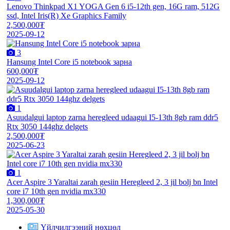
Lenovo Thinkpad X1 YOGA Gen 6 i5-12th gen, 16G ram, 512G
ssd, Intel Iris(R) Xe Graphics Family
2,500,000₮
2025-09-12
3
Hansung Intel Core i5 notebook зарна
600,000₮
2025-09-12
1
Asuudalgui laptop zarna heregleed udaagui I5-13th 8gb ram ddr5
Rtx 3050 144ghz delgets
2,500,000₮
2025-06-23
1
Acer Aspire 3 Yaraltai zarah gesiin Heregleed 2, 3 jil bolj bn Intel
core i7 10th gen nvidia mx330
1,300,000₮
2025-05-30
Үйлчилгээний нөхцөл