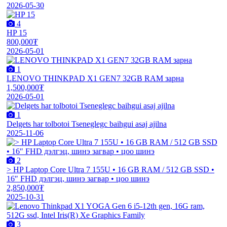
2026-05-30
4
HP 15
800,000₮
2026-05-01
1
LENOVO THINKPAD X1 GEN7 32GB RAM зарна
1,500,000₮
2026-05-01
1
Delgets har tolbotoi Tseneglegc baihgui asaj ajilna
2025-11-06
2
> HP Laptop Core Ultra 7 155U • 16 GB RAM / 512 GB SSD •
16″ FHD дэлгэц, шинэ загвар • цоо шинэ
2,850,000₮
2025-10-31
3