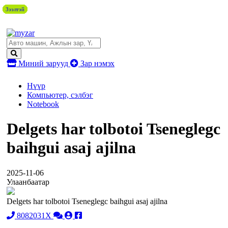
Зээлтэй
Зээлтэй
Зээлтэй
Зээлтэй
Зээлтэй
Зээлтэй
Зээлтэй
Миний зарууд
Зар нэмэх
Нүүр
Компьютер, сэлбэг
Notebook
Delgets har tolbotoi Tseneglegc
baihgui asaj ajilna
2025-11-06
Улаанбаатар
Delgets har tolbotoi Tseneglegc baihgui asaj ajilna
8082031X