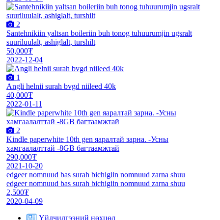
2
Santehnikiin yaltsan boileriin buh tonog tuhuurumjin ugsralt
suuriluulalt, ashiglalt, turshilt
50,000₮
2022-12-04
1
Angli helnii surah bvgd niileed 40k
40,000₮
2022-01-11
2
Kindle paperwhite 10th gen яаралтай зарна. -Усны
хамгаалалттай -8GB багтаамжтай
290,000₮
2021-10-20
edgeer nomnuud bas surah bichigiin nomnuud zarna shuu
edgeer nomnuud bas surah bichigiin nomnuud zarna shuu
2,500₮
2020-04-09
Үйлчилгээний нөхцөл