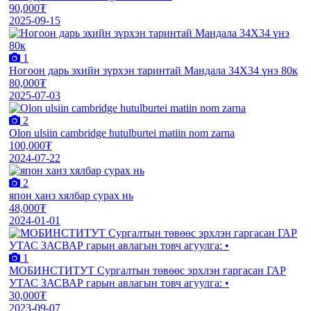
90,000₮
2025-09-15
1
Ногоон дарь эхийн зүрхэн таринтай Мандала 34Х34 үнэ 80к
80,000₮
2025-07-03
2
Olon ulsiin cambridge hutulburtei matiin nom zarna
100,000₮
2024-07-22
2
япон ханз хялбар сурах нь
48,000₮
2024-01-01
1
МОБИНСТИТУТ Сургалтын төвөөс эрхлэн гаргасан ГАР
УТАС ЗАСВАР гарын авлагын товч агуулга: •
30,000₮
2023-09-07