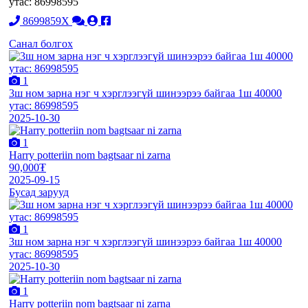
утас: 86998595
8699859X
Санал болгох
1
3ш ном зарна нэг ч хэрглээгүй шинээрээ байгаа 1ш 40000
утас: 86998595
2025-10-30
1
Harry potteriin nom bagtsaar ni zarna
90,000₮
2025-09-15
Бусад зарууд
1
3ш ном зарна нэг ч хэрглээгүй шинээрээ байгаа 1ш 40000
утас: 86998595
2025-10-30
1
Harry potteriin nom bagtsaar ni zarna