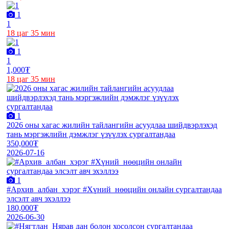
1
1
18 цаг 35 мин
1
1
1,000₮
18 цаг 35 мин
1
2026 оны хагас жилийн тайлангийн асуудлаа шийдвэрлэхэд
тань мэргэжлийн дэмжлэг үзүүлэх сургалтандаа
350,000₮
2026-07-16
1
#Архив_албан_хэрэг #Хүний_нөөцийн онлайн сургалтандаа
элсэлт авч эхэллээ
180,000₮
2026-06-30