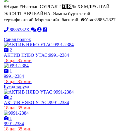
#Нярав #Нягтлан СУРГАЛТ 3️⃣0️⃣% ХЯМДРАЛТАЙ
ЭЛСЭЛТ АВЧ БАЙНА. Яамны бүртгэлтэй
сертификаттай.Мэргэжлийн багштай. ☎️Утас:8885-2827
8885282X
Санал болгох
2
АКТИВ НЯБО УТАС:9991-2384
18 цаг 35 мин
1
9991-2384
18 цаг 35 мин
Бусад зарууд
2
АКТИВ НЯБО УТАС:9991-2384
18 цаг 35 мин
1
9991-2384
18 цаг 35 мин