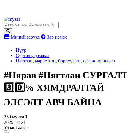
Миний зарууд
Зар нэмэх
Нүүр
Сургалт, дамжаа
Нягтлан, маркетинг, борлуулалт, оффис менежер
#Нярав #Нягтлан СУРГАЛТ
3️⃣0️⃣% ХЯМДРАЛТАЙ
ЭЛСЭЛТ АВЧ БАЙНА
350 мянга ₮
2025-10-21
Улаанбаатар