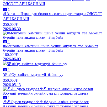
1
#Нягтлан_Нярав дан болон хосолсон сургалтандаа ЭЛСЭЛТ
АВЧ БАЙНА❗❗❗
250,000₮
2026-06-30
1
#Монголын_хамгийн_шинэ_үеийн_анхдагч_төв Амжилт
бүрийн тань анхны алхам - Бид байя
180,000₮
2026-06-09
1
🏆 #Юу_хийхээ_мэдэхгүй_байна_уу
350,000₮
2026-05-13
1
🎉🎉Супер хямдрал🎉🎉 #Архив_албан_хэрэг болон
#Хүний_нөөцийн онлайн сургалт хямдрал зарлалаа