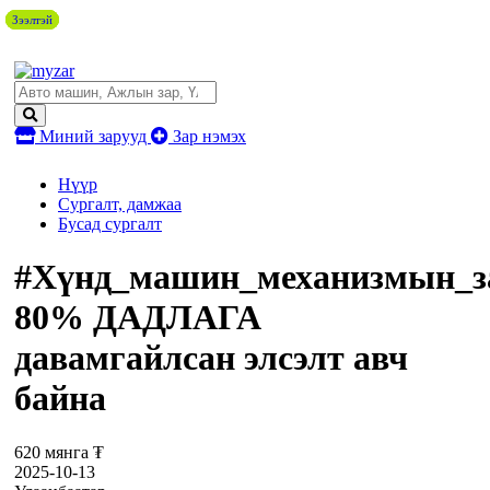
Зээлтэй
Зээлтэй
Зээлтэй
Зээлтэй
Миний зарууд
Зар нэмэх
Нүүр
Сургалт, дамжаа
Бусад сургалт
#Хүнд_машин_механизмын_з
80% ДАДЛАГА
давамгайлсан элсэлт авч
байна
620 мянга ₮
2025-10-13