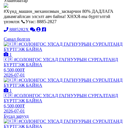
Улаанбаатар
#Хүнд_машин_механизмын_засварчин 80% ДАДЛАГА
давамгайлсан элсэлт авч байна! ХНХЯ-ны бүртгэлтэй
үнэмлэх 📞Утас: 8885-2827
8885282X
Санал болгох
1
🇰🇷 #СОЛОНГОС УЛСАД ГАГНУУРЫН СУРГАЛТАНД
БҮРТГЭЖ БАЙНА
6,500,000₮
2026-07-01
1
🇰🇷 #СОЛОНГОС УЛСАД ГАГНУУРЫН СУРГАЛТАНД
БҮРТГЭЖ БАЙНА
6,500,000₮
2026-07-01
Бусад зарууд