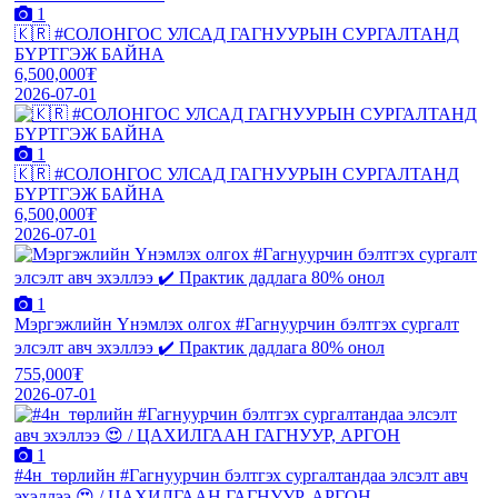
1
🇰🇷 #СОЛОНГОС УЛСАД ГАГНУУРЫН СУРГАЛТАНД
БҮРТГЭЖ БАЙНА
6,500,000₮
2026-07-01
1
🇰🇷 #СОЛОНГОС УЛСАД ГАГНУУРЫН СУРГАЛТАНД
БҮРТГЭЖ БАЙНА
6,500,000₮
2026-07-01
1
Мэргэжлийн Үнэмлэх олгох #Гагнуурчин бэлтгэх сургалт
элсэлт авч эхэллээ ✔️ Практик дадлага 80% онол
755,000₮
2026-07-01
1
#4н_төрлийн #Гагнуурчин бэлтгэх сургалтандаа элсэлт авч
эхэллээ 😍 / ЦАХИЛГААН ГАГНУУР, АРГОН