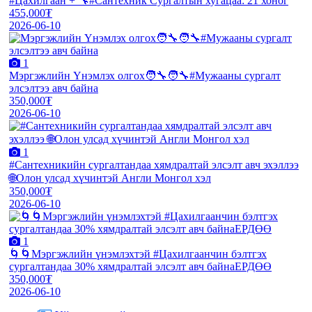
#Цахилгаан + 🔧#Сантехник Сургалтын хугацаа: 21 хоног
455,000₮
2026-06-10
1
Мэргэжлийн Үнэмлэх олгох🧑‍🔧🧑‍🔧#Мужааны сургалт
элсэлтээ авч байна
350,000₮
2026-06-10
1
#Сантехникийн сургалтандаа хямдралтай элсэлт авч эхэллээ
🌐Олон улсад хүчинтэй Англи Монгол хэл
350,000₮
2026-06-10
1
🌀🌀Мэргэжлийн үнэмлэхтэй #Цахилгаанчин бэлтгэх
сургалтандаа 30% хямдралтай элсэлт авч байнаЕРДӨӨ
350,000₮
2026-06-10