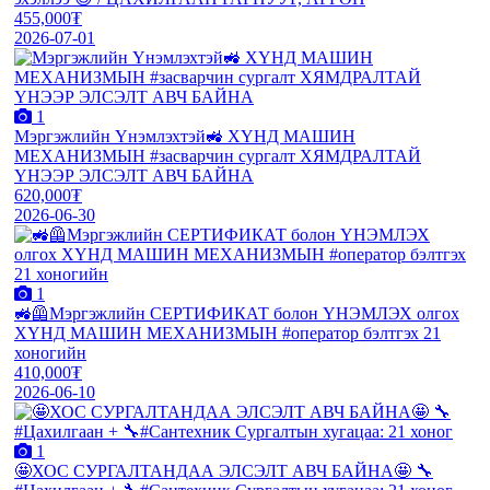
455,000₮
2026-07-01
1
Мэргэжлийн Үнэмлэхтэй🚜 ХҮНД МАШИН
МЕХАНИЗМЫН #засварчин сургалт ХЯМДРАЛТАЙ
ҮНЭЭР ЭЛСЭЛТ АВЧ БАЙНА
620,000₮
2026-06-30
1
🚜🦺Мэргэжлийн СЕРТИФИКАТ болон ҮНЭМЛЭХ олгох
ХҮНД МАШИН МЕХАНИЗМЫН #оператор бэлтгэх 21
хоногийн
410,000₮
2026-06-10
1
🤩ХОС СУРГАЛТАНДАА ЭЛСЭЛТ АВЧ БАЙНА🤩 🔧