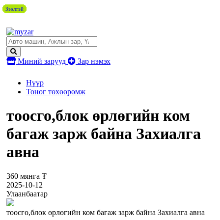
Зээлтэй
Зээлтэй
Зээлтэй
Зээлтэй
Зээлтэй
Зээлтэй
Зээлтэй
Зээлтэй
Зээлтэй
Миний зарууд
Зар нэмэх
Нүүр
Тоног төхөөрөмж
тоосго,блок өрлөгийн ком
багаж зарж байна Захиалга
авна
360 мянга ₮
2025-10-12
Улаанбаатар
тоосго,блок өрлөгийн ком багаж зарж байна Захиалга авна