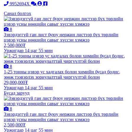
9952694X
Санал болгох
8
Зэвэрдэггүй ган лист буюу нержин листээр бүх төрлийн
цэвэр усны нөөцийн савыг хүссэн хэмжээ
2,500,000₮
Уржигдар 14 цаг 55 мин
8
1-25 тонны цэвэр ус хадгалах болон химийн бусад бодис,
зөөж тээвэрлэх зориулалттай чиргүүлтэй болон
29,000,000₮
Уржигдар 14 цаг 55 мин
Бусад зарууд
8
Зэвэрдэггүй ган лист буюу нержин листээр бүх төрлийн
цэвэр усны нөөцийн савыг хүссэн хэмжээ
2,500,000₮
Уржигдар 14 цаг 55 мин