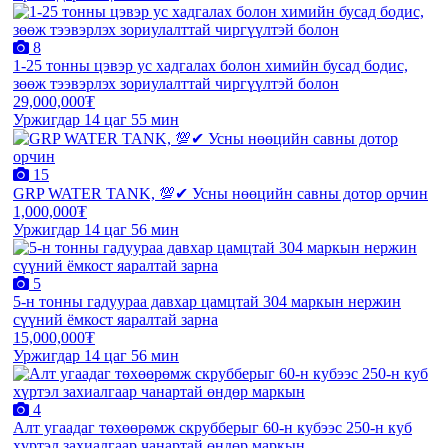
8
1-25 тонны цэвэр ус хадгалах болон химийн бусад бодис,
зөөж тээвэрлэх зориулалттай чиргүүлтэй болон
29,000,000₮
Уржигдар 14 цаг 55 мин
15
GRP WATER TANK, 💯✔ Усны нөөцийн савны дотор орчин
1,000,000₮
Уржигдар 14 цаг 56 мин
5
5-н тонны гадуураа давхар цамцтай 304 маркын нержин
сүүний ёмкост яаралтай зарна
15,000,000₮
Уржигдар 14 цаг 56 мин
4
Алт угаадаг төхөөрөмж скрубберыг 60-н кубээс 250-н куб
хүртэл захиалгаар чанартай өндөр маркын