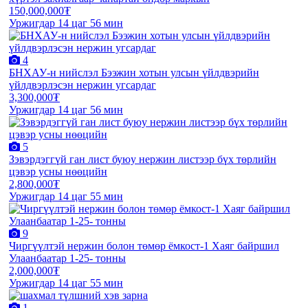
150,000,000₮
Уржигдар 14 цаг 56 мин
4
БНХАУ-н нийслэл Бээжин хотын улсын үйлдвэрийн
үйлдвэрлэсэн нержин угсардаг
3,300,000₮
Уржигдар 14 цаг 56 мин
5
Зэвэрдэггүй ган лист буюу нержин листээр бүх төрлийн
цэвэр усны нөөцийн
2,800,000₮
Уржигдар 14 цаг 55 мин
9
Чиргүүлтэй нержин болон төмөр ёмкост-1 Хаяг байршил
Улаанбаатар 1-25- тонны
2,000,000₮
Уржигдар 14 цаг 55 мин
1