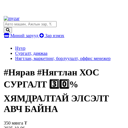
Миний зарууд
Зар нэмэх
Нүүр
Сургалт, дамжаа
Нягтлан, маркетинг, борлуулалт, оффис менежер
#Нярав #Нягтлан ХОС
СУРГАЛТ 3️⃣0️⃣%
ХЯМДРАЛТАЙ ЭЛСЭЛТ
АВЧ БАЙНА
350 мянга ₮