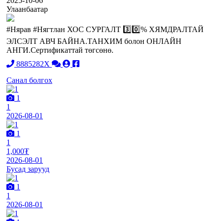
2025-10-06
Улаанбаатар
#Нярав #Нягтлан ХОС СУРГАЛТ 3️⃣0️⃣% ХЯМДРАЛТАЙ
ЭЛСЭЛТ АВЧ БАЙНА.ТАНХИМ болон ОНЛАЙН
АНГИ.Сертификаттай төгсөнө.
8885282X
Санал болгох
1
1
2026-08-01
1
1
1,000₮
2026-08-01
Бусад зарууд
1
1
2026-08-01