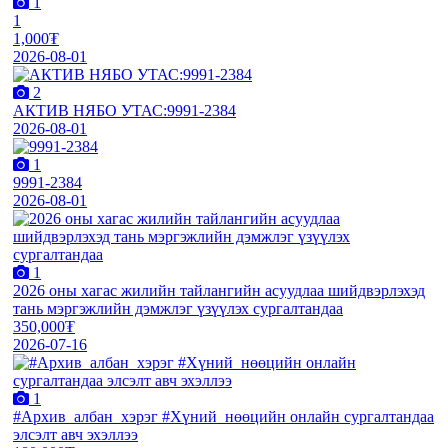
1
1
1,000₮
2026-08-01
2
АКТИВ НЯБО УТАС:9991-2384
2026-08-01
1
9991-2384
2026-08-01
1
2026 оны хагас жилийн тайлангийн асуудлаа шийдвэрлэхэд
тань мэргэжлийн дэмжлэг үзүүлэх сургалтандаа
350,000₮
2026-07-16
1
#Архив_албан_хэрэг #Хүний_нөөцийн онлайн сургалтандаа
элсэлт авч эхэллээ