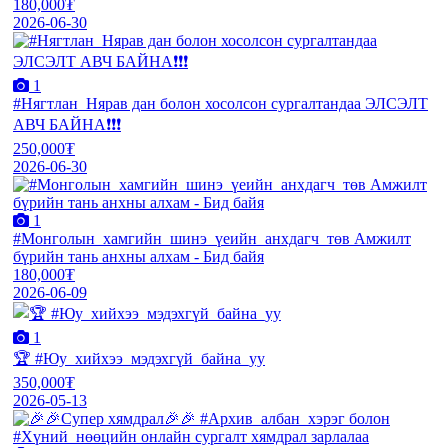
180,000₮
2026-06-30
1
#Нягтлан_Нярав дан болон хосолсон сургалтандаа ЭЛСЭЛТ
АВЧ БАЙНА❗❗❗
250,000₮
2026-06-30
1
#Монголын_хамгийн_шинэ_үеийн_анхдагч_төв Амжилт
бүрийн тань анхны алхам - Бид байя
180,000₮
2026-06-09
1
🏆 #Юу_хийхээ_мэдэхгүй_байна_уу
350,000₮
2026-05-13