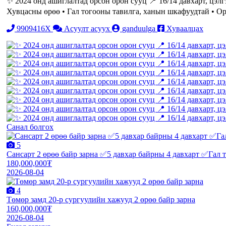
✨ 2024 онд ашиглалтад орсон орон сууц 📍 16/14 давхарт, цэлг
Хувцасны өрөө • Гал тогооны тавилга, ханын шкафуудтай • Орч
9909416X
Асуулт асуух
ganduulga
Хуваалцах
Санал болгох
5
Сансарт 2 өрөө байр зарна ✅5 давхар байрны 4 давхарт ✅Гал 
180,000,000₮
2026-08-04
4
Төмөр замд 20-р сургуулийн хажууд 2 өрөө байр зарна
160,000,000₮
2026-08-04