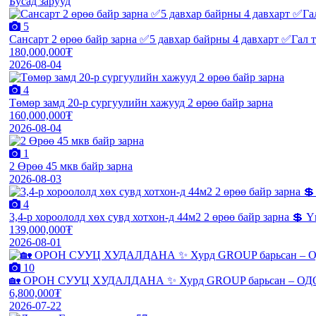
Бусад зарууд
5
Сансарт 2 өрөө байр зарна ✅5 давхар байрны 4 давхарт ✅Гал 
180,000,000₮
2026-08-04
4
Төмөр замд 20-р сургуулийн хажууд 2 өрөө байр зарна
160,000,000₮
2026-08-04
1
2 Өрөө 45 мкв байр зарна
2026-08-03
4
3,4-р хороололд хөх сувд хотхон-д 44м2 2 өрөө байр зарна 💲 Үн
139,000,000₮
2026-08-01
10
🏡 ОРОН СУУЦ ХУДАЛДАНА ✨ Хурд GROUP барьсан – ОДО
6,800,000₮
2026-07-22