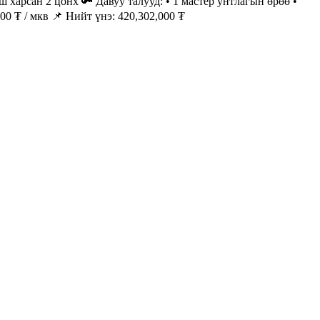
 харсан 2 цонх 🔑 Давуу талууд: • 1 мастер унтлагын өрөө •
0 ₮ / мкв 📌 Нийт үнэ: 420,302,000 ₮