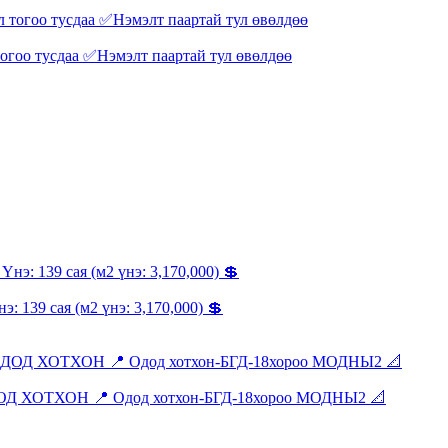
тогоо тусдаа ✅Нэмэлт паартай тул өвөлдөө
э: 139 сая (м2 үнэ: 3,170,000) 💲
Д ХОТХОН 📍 Одод хотхон-БГД-18хороо МОДНЫ2 📐