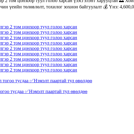
эр 2 том цонхоор туул голоо харсан үзэсгэлэнт харууцтай 🌅 Хойш
ин үеийн төлөвлөлт, тохилог зохион байгуулалт 💰 Үнэ: 4,600,00
тогоо тусдаа ✅Нэмэлт паартай тул өвөлдөө