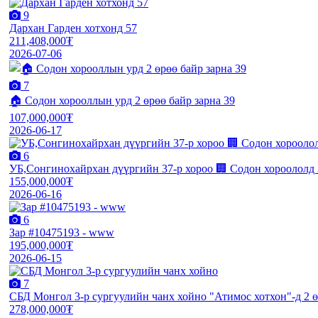
9
Дархан Гарден хотхонд 57
211,408,000₮
2026-07-06
7
🏠 Содон хорооллын урд 2 өрөө байр зарна 39
107,000,000₮
2026-06-17
6
УБ,Сонгинохайрхан дүүргийн 37-р хороо 🏢 Содон хороололд 2
155,000,000₮
2026-06-16
6
Зар #10475193 - www
195,000,000₮
2026-06-15
7
СБД Монгол 3-р сургуулийн чанх хойно "Атимос хотхон"-д 2 ө
278,000,000₮