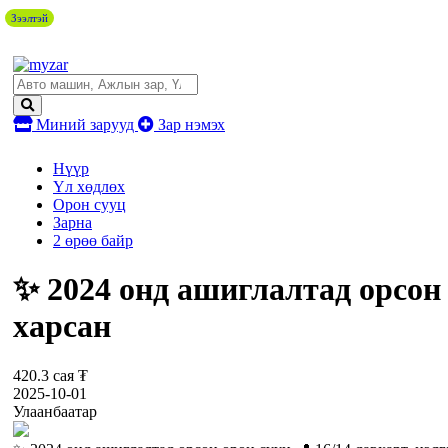
Зээлтэй
Миний зарууд
Зар нэмэх
Нүүр
Үл хөдлөх
Орон сууц
Зарна
2 өрөө байр
✨ 2024 онд ашиглалтад орсон о
харсан
420.3 сая ₮
2025-10-01
Улаанбаатар