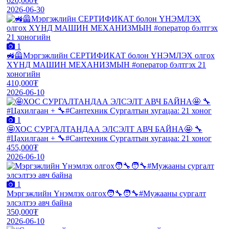
620,000₮
2026-06-30
1
🚜🦺Мэргэжлийн СЕРТИФИКАТ болон ҮНЭМЛЭХ олгох
ХҮНД МАШИН МЕХАНИЗМЫН #оператор бэлтгэх 21
хоногийн
410,000₮
2026-06-10
1
🤩ХОС СУРГАЛТАНДАА ЭЛСЭЛТ АВЧ БАЙНА🤩 🔧
#Цахилгаан + 🔧#Сантехник Сургалтын хугацаа: 21 хоног
455,000₮
2026-06-10
1
Мэргэжлийн Үнэмлэх олгох🧑‍🔧🧑‍🔧#Мужааны сургалт
элсэлтээ авч байна
350,000₮
2026-06-10