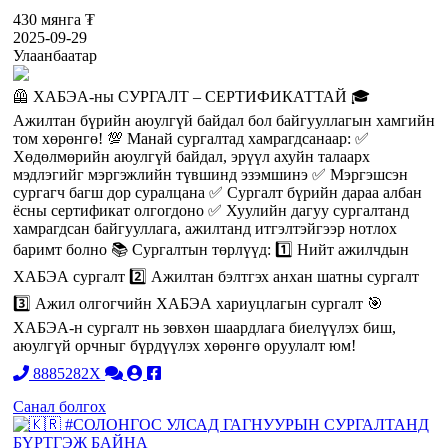
430 мянга ₮
2025-09-29
Улаанбаатар
🦺 ХАБЭА-ны СУРГАЛТ – СЕРТИФИКАТТАЙ 🎓
Ажилтан бүрийн аюулгүй байдал бол байгууллагын хамгийн
том хөрөнгө! 💯 Манай сургалтад хамрагдсанаар: ✅
Хөдөлмөрийн аюулгүй байдал, эрүүл ахуйн талаарх
мэдлэгийг мэргэжлийн түвшинд эзэмшинэ ✅ Мэргэшсэн
сургагч багш дор суралцана ✅ Сургалт бүрийн дараа албан
ёсны сертификат олгогдоно ✅ Хуулийн дагуу сургалтанд
хамрагдсан байгууллага, ажилтанд итгэлтэйгээр нотлох
баримт болно 📚 Сургалтын төрлүүд: 1️⃣ Нийт ажилчдын
ХАБЭА сургалт 2️⃣ Ажилтан бэлтгэх анхан шатны сургалт
3️⃣ Ажил олгогчийн ХАБЭА хариуцлагын сургалт 🎯
ХАБЭА-н сургалт нь зөвхөн шаардлага биелүүлэх биш,
аюулгүй орчныг бүрдүүлэх хөрөнгө оруулалт юм!
8885282X
Санал болгох