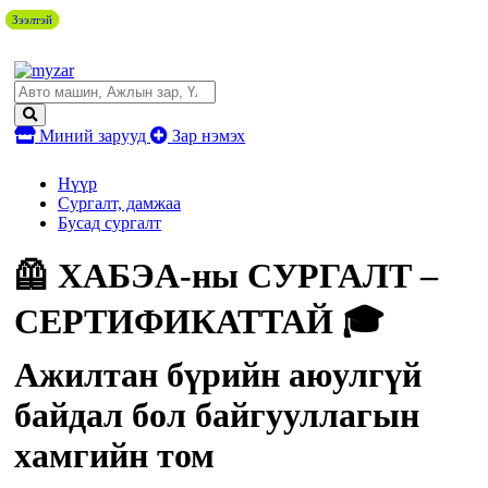
Зээлтэй
Зээлтэй
Зээлтэй
Зээлтэй
Миний зарууд
Зар нэмэх
Нүүр
Сургалт, дамжаа
Бусад сургалт
🦺 ХАБЭА-ны СУРГАЛТ –
СЕРТИФИКАТТАЙ 🎓
Ажилтан бүрийн аюулгүй
байдал бол байгууллагын
хамгийн том