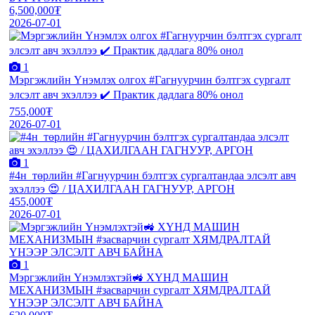
6,500,000₮
2026-07-01
1
Мэргэжлийн Үнэмлэх олгох #Гагнуурчин бэлтгэх сургалт
элсэлт авч эхэллээ ✔️ Практик дадлага 80% онол
755,000₮
2026-07-01
1
#4н_төрлийн #Гагнуурчин бэлтгэх сургалтандаа элсэлт авч
эхэллээ 😍 / ЦАХИЛГААН ГАГНУУР, АРГОН
455,000₮
2026-07-01
1
Мэргэжлийн Үнэмлэхтэй🚜 ХҮНД МАШИН
МЕХАНИЗМЫН #засварчин сургалт ХЯМДРАЛТАЙ
ҮНЭЭР ЭЛСЭЛТ АВЧ БАЙНА