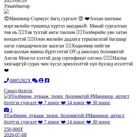
2025-09-29
Улаанбаатар
😍Маникюр Сормуус багц сургалт 😍 ❤️Анхан шатнаас
мэргэжлийн түвшинд хүртэл заагдана🫰 Манай сургалтын
төв нь ❤️‍🔥Тав тухтай анги танхим ❤️‍🔥Төлбөрийн уян хатан
нөхцөлтэй ❤️‍🔥Олон жилийн дадлага туршлагатай багшаар
хагас ганцаарчилсан заалган ❤️‍🔥Хөдөлмөр нийгэм
хамгааллын яамны бүртгэлтэй ОУ-д ажиллах боломжтой
Англи Монгол хэлтэй дээр сертификат олгоно 💁🏻‍♀️Насны
хязгааргүй сурах чин хүсэл эрмэлзэлтэй хүн бүхэнд нээлттэй
❤️
8885282X
Санал болгох
1
#Төлбөрөө_хувааж_төлөх_боломжтой #Маникюр_артист
бэлтгэх сургалт ❤️ 7 хоног ❤️ 14 хоног ❤️ 30 хоног
250,000₮
2026-07-08