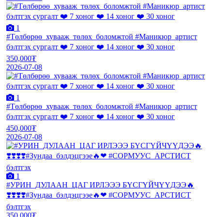
1
#Төлбөрөө_хувааж_төлөх_боломжтой #Маникюр_артист
бэлтгэх сургалт ❤️ 7 хоног ❤️ 14 хоног ❤️ 30 хоног
350,000₮
2026-07-08
1
#Төлбөрөө_хувааж_төлөх_боломжтой #Маникюр_артист
бэлтгэх сургалт ❤️ 7 хоног ❤️ 14 хоног ❤️ 30 хоног
450,000₮
2026-07-08
1
#УРИН_ДУЛААН_ЦАГ ИРЛЭЭЭ БҮСГҮЙЧҮҮДЭЭ🔥
❣️❣️❣️❣️#Зундаа_бэлдэцгээе🔥❤ #СОРМУУС_АРСТИСТ
бэлтгэх
350,000₮