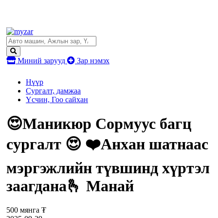
Миний зарууд
Зар нэмэх
Нүүр
Сургалт, дамжаа
Үсчин, Гоо сайхан
😍Маникюр Сормуус багц
сургалт 😍 ❤️Анхан шатнаас
мэргэжлийн түвшинд хүртэл
заагдана🫰 Манай
500 мянга ₮