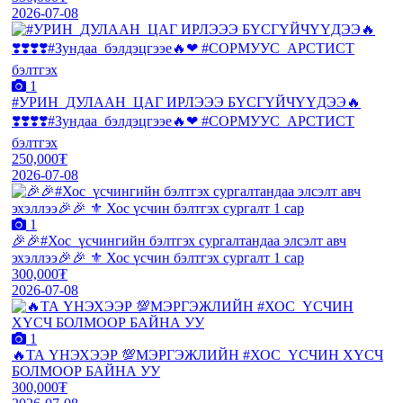
2026-07-08
1
#УРИН_ДУЛААН_ЦАГ ИРЛЭЭЭ БҮСГҮЙЧҮҮДЭЭ🔥
❣️❣️❣️❣️#Зундаа_бэлдэцгээе🔥❤ #СОРМУУС_АРСТИСТ
бэлтгэх
250,000₮
2026-07-08
1
🎉🎉#Хос_үсчингийн бэлтгэх сургалтандаа элсэлт авч
эхэллээ🎉🎉 ⚜️ Хос үсчин бэлтгэх сургалт 1 сар
300,000₮
2026-07-08
1
🔥ТА ҮНЭХЭЭР 💯МЭРГЭЖЛИЙН #ХОС_ҮСЧИН ХҮСЧ
БОЛМООР БАЙНА УУ
300,000₮