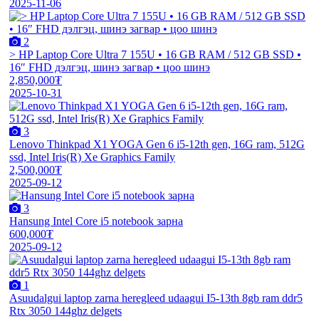
2025-11-06
2
> HP Laptop Core Ultra 7 155U • 16 GB RAM / 512 GB SSD •
16″ FHD дэлгэц, шинэ загвар • цоо шинэ
2,850,000₮
2025-10-31
3
Lenovo Thinkpad X1 YOGA Gen 6 i5-12th gen, 16G ram, 512G
ssd, Intel Iris(R) Xe Graphics Family
2,500,000₮
2025-09-12
3
Hansung Intel Core i5 notebook зарна
600,000₮
2025-09-12
1
Asuudalgui laptop zarna heregleed udaagui I5-13th 8gb ram ddr5
Rtx 3050 144ghz delgets