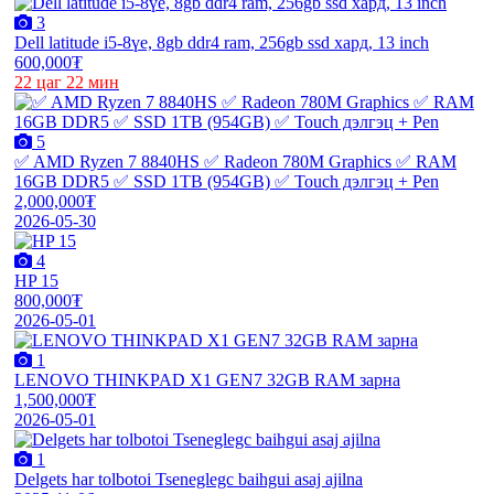
3
Dell latitude i5-8үе, 8gb ddr4 ram, 256gb ssd хард, 13 inch
600,000₮
22 цаг 22 мин
5
✅ AMD Ryzen 7 8840HS ✅ Radeon 780M Graphics ✅ RAM
16GB DDR5 ✅ SSD 1TB (954GB) ✅ Touch дэлгэц + Pen
2,000,000₮
2026-05-30
4
HP 15
800,000₮
2026-05-01
1
LENOVO THINKPAD X1 GEN7 32GB RAM зарна
1,500,000₮
2026-05-01
1
Delgets har tolbotoi Tseneglegc baihgui asaj ajilna