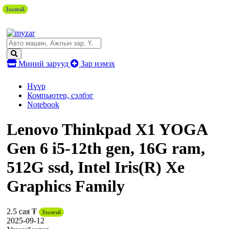
Зээлтэй
Зээлтэй
Зээлтэй
Зээлтэй
Зээлтэй
Зээлтэй
Зээлтэй
Зээлтэй
Миний зарууд
Зар нэмэх
Нүүр
Компьютер, сэлбэг
Notebook
Lenovo Thinkpad X1 YOGA
Gen 6 i5-12th gen, 16G ram,
512G ssd, Intel Iris(R) Xe
Graphics Family
2.5 сая ₮
Зээлтэй
2025-09-12