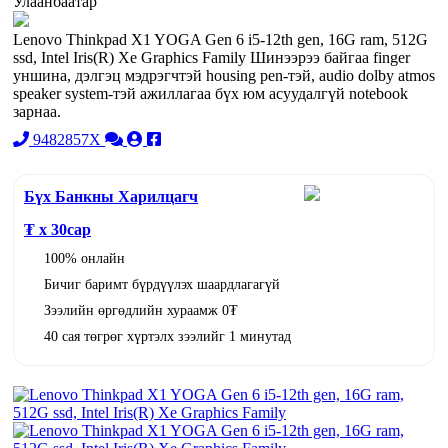
Улаанбаатар
Lenovo Thinkpad X1 YOGA Gen 6 i5-12th gen, 16G ram, 512G
ssd, Intel Iris(R) Xe Graphics Family Шинээрээ байгаа finger
уншина, дэлгэц мэдрэгчтэй housing pen-тэй, audio dolby atmos
speaker system-тэй ажиллагаа бүх юм асуудалгүй notebook
зарнаа.
9482857X
Бүх Банкны Харилцагч
₮ x
30
сар
100% онлайн
Бичиг баримт бүрдүүлэх шаардлагагүй
Зээлийн өргөдлийн хураамж 0₮
40 сая төгрөг хүртэлх зээлийг 1 минутад