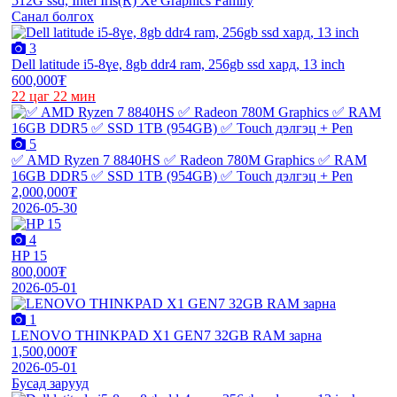
Санал болгох
3
Dell latitude i5-8үе, 8gb ddr4 ram, 256gb ssd хард, 13 inch
600,000₮
22 цаг 22 мин
5
✅ AMD Ryzen 7 8840HS ✅ Radeon 780M Graphics ✅ RAM
16GB DDR5 ✅ SSD 1TB (954GB) ✅ Touch дэлгэц + Pen
2,000,000₮
2026-05-30
4
HP 15
800,000₮
2026-05-01
1
LENOVO THINKPAD X1 GEN7 32GB RAM зарна
1,500,000₮
2026-05-01
Бусад зарууд