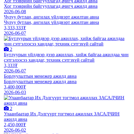
Хог тээврийн байгууллагад ачигч ажилд авна
Хог тээврийн байгууллагад ачигч ажилд авна
2026-06-08
Чулуу бутлан, ангилах үйлдвэрт ажилтан авна
Чулуу бутлан, ангилах үйлдвэрт ажилтан авна
3,333,333₮
2026-06-07
2
Бутлуурын үйлдвэр дээр ажиллах, хийж байгаа ажилдаа чин
сэтгэлээсээ ханддаг, техник сэтгэхүй сайтай
3,333₮
2026-06-07
Борлуулалтын менежер ажилд авна
Борлуулалтын менежер ажилд авна
3,400,000₮
2026-06-03
2
Улаанбаатар Их Дэлгүүрт тогтмол ажиллах ЗАСАЛЧИН
ажилд авна
2,450,000₮
2026-06-02