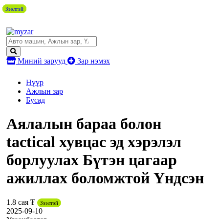
Зээлтэй
Зээлтэй
Зээлтэй
Зээлтэй
Зээлтэй
Миний зарууд
Зар нэмэх
Нүүр
Ажлын зар
Бусад
Аялалын бараа болон
tactical хувцас эд хэрэлэл
борлуулах Бүтэн цагаар
ажиллах боломжтой Үндсэн
1.8 сая ₮
Зээлтэй
2025-09-10