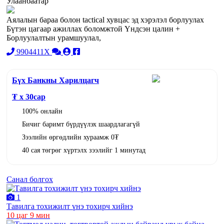
Улаанбаатар
Аялалын бараа болон tactical хувцас эд хэрэлэл борлуулах
Бүтэн цагаар ажиллах боломжтой Үндсэн цалин +
Борлуулалтын урамшуулал,
9904411X
Бүх Банкны Харилцагч
₮ x
30
сар
100% онлайн
Бичиг баримт бүрдүүлэх шаардлагагүй
Зээлийн өргөдлийн хураамж 0₮
40 сая төгрөг хүртэлх зээлийг 1 минутад
Санал болгох
1
Тавилга тохижилт үнэ тохирч хийнэ
10 цаг 9 мин