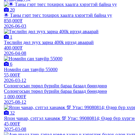
20
🌟 Таны гэрт төгс тохирох хаалга хэрэгтэй байна уу
850,000₮
2026-06-03
1
Төслийн дөл зуух зарна 400k ирээд аваарай
400,000₮
2026-04-08
6
Номийн сан тавуйр 55000
55,000₮
2026-03-12
Солонгосын төрөл бүрийн бараа базаад бөөндөнө
Солонгосын төрөл бүрийн бараа базаад бөөндөнө
1,000,000₮
2025-08-12
32
Япон чанар, сэтгэл ханамж 💯 Утас: 99080814; Өдөр бүр хүргэ
45,000₮
2025-03-08