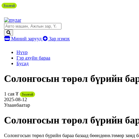
Зээлтэй
Миний зарууд
Зар нэмэх
Нүүр
Гэр ахуйн бараа
Бусад
Солонгосын төрөл бүрийн бар
1 сая ₮
Зээлтэй
2025-08-12
Улаанбаатар
Солонгосын төрөл бүрийн бар
Солонгосын төрөл бүрийн бараа базаад бөөндөнө.төмөр замд б