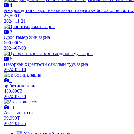
4
Амьдралд тань гэрэл нэмье хаана ч хэрэглэж болох олон талт 
26,500₮
2024-11-21
3
Орос төмөр жин зарна
600,000₮
2024-07-03
6
Цэвэрхэн хэрэглэсэн сандлын тууз зарна
2024-05-10
1
эр ботинк зарна
480,000₮
2024-03-20
11
Аяга таваг сет
99,999₮
2024-01-25
Үйлчилгээний нөхцөл