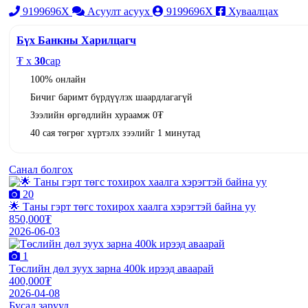
9199696X
Асуулт асуух
9199696X
Хуваалцах
Бүх Банкны Харилцагч
₮ x
30
сар
100% онлайн
Бичиг баримт бүрдүүлэх шаардлагагүй
Зээлийн өргөдлийн хураамж 0₮
40 сая төгрөг хүртэлх зээлийг 1 минутад
Санал болгох
20
🌟 Таны гэрт төгс тохирох хаалга хэрэгтэй байна уу
850,000₮
2026-06-03
1
Төслийн дөл зуух зарна 400k ирээд аваарай
400,000₮
2026-04-08
Бусад зарууд