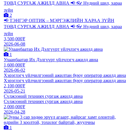
2
📢 ТЭНГЭР ОПТИК – МЭРГЭЖЛИЙН ХАРАА ЗҮЙН
ТӨВД СУРГАЖ АЖИЛД АВНА 📢 👓 Нүдний шил, хараа
зүйн
3,500,000₮
2026-06-08
1
Улаанбаатар Их Дэлгүүрт үйлчлэгч ажилд авна
1,600,000₮
2026-06-02
Хэрэглэгч үйлчилгээний ажилтан буюу оператор ажилд авна
Хэрэглэгч үйлчилгээний ажилтан буюу оператор ажилд авна
2,100,000₮
2026-05-21
Сүлжээний техникч сургаж ажилд авна
Сүлжээний техникч сургаж ажилд авна
2,000,000₮
2026-04-28
1