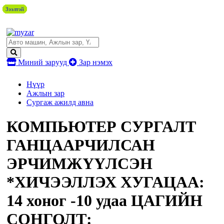
Зээлтэй
Зээлтэй
Зээлтэй
Зээлтэй
Зээлтэй
Зээлтэй
Зээлтэй
Зээлтэй
Миний зарууд
Зар нэмэх
Нүүр
Ажлын зар
Сургаж ажилд авна
КОМПЬЮТЕР СУРГАЛТ
ГАНЦААРЧИЛСАН
ЭРЧИМЖҮҮЛСЭН
*ХИЧЭЭЛЛЭХ ХУГАЦАА:
14 хоног -10 удаа ЦАГИЙН
СОНГОЛТ: