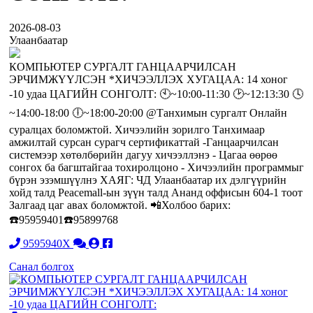
2026-08-03
Улаанбаатар
КОМПЬЮТЕР СУРГАЛТ ГАНЦААРЧИЛСАН
ЭРЧИМЖҮҮЛСЭН *ХИЧЭЭЛЛЭХ ХУГАЦАА: 14 хоног
-10 удаа ЦАГИЙН СОНГОЛТ: 🕙~10:00-11:30 🕑~12:13:30 🕓
~14:00-18:00 🕕~18:00-20:00 @Танхимын сургалт Онлайн
суралцах боломжтой. Хичээлийн зорилго Танхимаар
амжилтай сурсан сурагч сертификаттай -Ганцаарчилсан
системээр хөтөлбөрийн дагуу хичээллэнэ - Цагаа өөрөө
сонгох ба багштайгаа тохиролцоно - Хичээлийн программыг
бүрэн эзэмшүүлнэ ХАЯГ: ЧД Улаанбаатар их дэлгүүрийн
хойд талд Peacemall-ын зүүн талд Ананд оффисын 604-1 тоот
Залгаад цаг авах боломжтой. 📲Холбоо барих:
☎️95959401☎️95899768
9595940X
Санал болгох