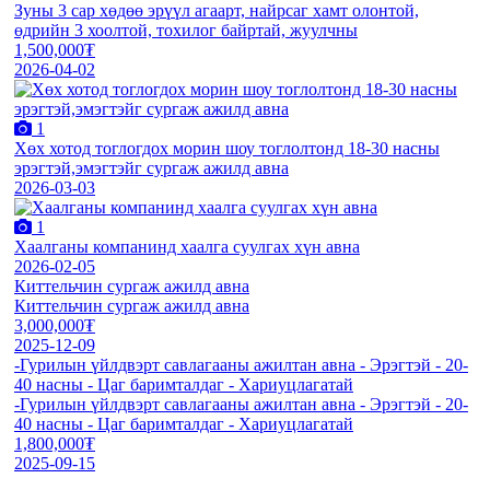
Зуны 3 сар хөдөө эрүүл агаарт, найрсаг хамт олонтой,
өдрийн 3 хоолтой, тохилог байртай, жуулчны
1,500,000₮
2026-04-02
1
Хөх хотод тоглогдох морин шоу тоглолтонд 18-30 насны
эрэгтэй,эмэгтэйг сургаж ажилд авна
2026-03-03
1
Хаалганы компанинд хаалга суулгах хүн авна
2026-02-05
Киттельчин сургаж ажилд авна
Киттельчин сургаж ажилд авна
3,000,000₮
2025-12-09
-Гурилын үйлдвэрт савлагааны ажилтан авна - Эрэгтэй - 20-
40 насны - Цаг баримталдаг - Хариуцлагатай
-Гурилын үйлдвэрт савлагааны ажилтан авна - Эрэгтэй - 20-
40 насны - Цаг баримталдаг - Хариуцлагатай
1,800,000₮
2025-09-15