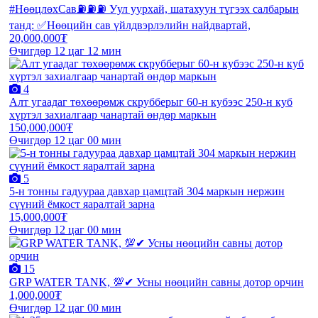
#НөөцлөхСав⛽️⛽️⛽️ Уул уурхай, шатахуун түгээх салбарын
танд: ✅Нөөцийн сав үйлдвэрлэлийн найдвартай,
20,000,000₮
Өчигдөр 12 цаг 12 мин
4
Алт угаадаг төхөөрөмж скрубберыг 60-н кубээс 250-н куб
хүртэл захиалгаар чанартай өндөр маркын
150,000,000₮
Өчигдөр 12 цаг 00 мин
5
5-н тонны гадуураа давхар цамцтай 304 маркын нержин
сүүний ёмкост яаралтай зарна
15,000,000₮
Өчигдөр 12 цаг 00 мин
15
GRP WATER TANK, 💯✔ Усны нөөцийн савны дотор орчин
1,000,000₮
Өчигдөр 12 цаг 00 мин