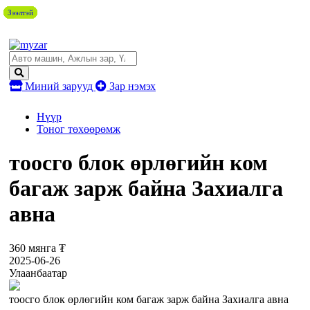
Зээлтэй
Зээлтэй
Зээлтэй
Зээлтэй
Зээлтэй
Зээлтэй
Зээлтэй
Зээлтэй
Зээлтэй
Миний зарууд
Зар нэмэх
Нүүр
Тоног төхөөрөмж
тоосго блок өрлөгийн ком
багаж зарж байна Захиалга
авна
360 мянга ₮
2025-06-26
Улаанбаатар
тоосго блок өрлөгийн ком багаж зарж байна Захиалга авна