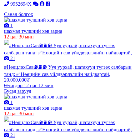
9952694X
Санал болгох
1
шахмал түлшний хэв зарна
12 цаг 30 мин
21
#НөөцлөхСав⛽️⛽️⛽️ Уул уурхай, шатахуун түгээх салбарын
танд: ✅Нөөцийн сав үйлдвэрлэлийн найдвартай,
20,000,000₮
Өчигдөр 12 цаг 12 мин
Бусад зарууд
1
шахмал түлшний хэв зарна
12 цаг 30 мин
21