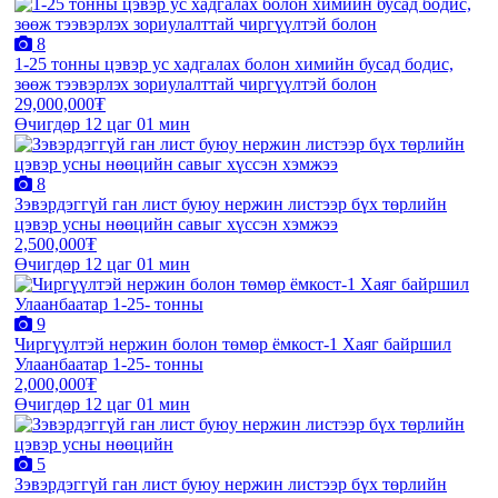
8
1-25 тонны цэвэр ус хадгалах болон химийн бусад бодис,
зөөж тээвэрлэх зориулалттай чиргүүлтэй болон
29,000,000₮
Өчигдөр 12 цаг 01 мин
8
Зэвэрдэггүй ган лист буюу нержин листээр бүх төрлийн
цэвэр усны нөөцийн савыг хүссэн хэмжээ
2,500,000₮
Өчигдөр 12 цаг 01 мин
9
Чиргүүлтэй нержин болон төмөр ёмкост-1 Хаяг байршил
Улаанбаатар 1-25- тонны
2,000,000₮
Өчигдөр 12 цаг 01 мин
5
Зэвэрдэггүй ган лист буюу нержин листээр бүх төрлийн