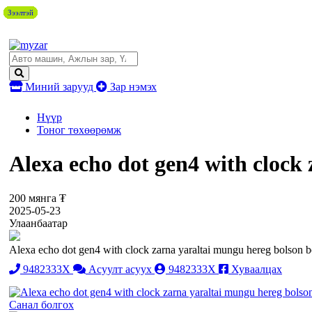
Зээлтэй
Зээлтэй
Зээлтэй
Зээлтэй
Зээлтэй
Зээлтэй
Зээлтэй
Зээлтэй
Зээлтэй
Зээлтэй
Зээлтэй
Миний зарууд
Зар нэмэх
Нүүр
Тоног төхөөрөмж
Alexa echo dot gen4 with clock
200 мянга ₮
2025-05-23
Улаанбаатар
Alexa echo dot gen4 with clock zarna yaraltai mungu hereg bolson b
9482333X
Асуулт асуух
9482333X
Хуваалцах
Санал болгох