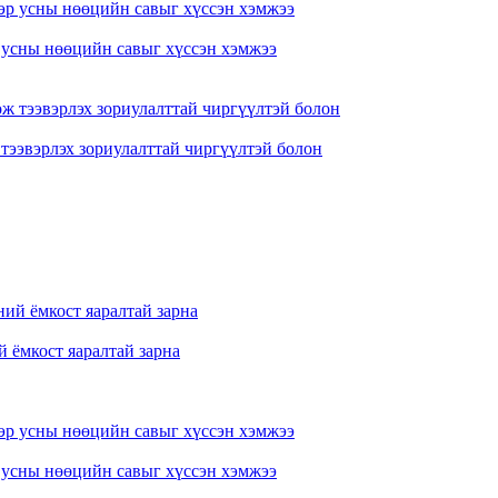
р усны нөөцийн савыг хүссэн хэмжээ
 тээвэрлэх зориулалттай чиргүүлтэй болон
 ёмкост яаралтай зарна
р усны нөөцийн савыг хүссэн хэмжээ