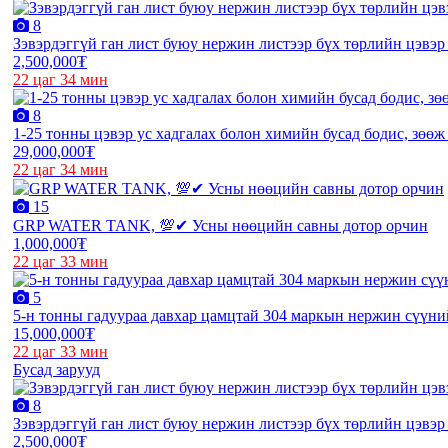
8
Зэвэрдэггүй ган лист буюу нержин листээр бүх төрлийн цэвэ
2,500,000₮
22 цаг 34 мин
8
1-25 тонны цэвэр ус хадгалах болон химийн бусад бодис, зөөж
29,000,000₮
22 цаг 34 мин
15
GRP WATER TANK, 💯✔ Усны нөөцийн савны дотор орчин
1,000,000₮
22 цаг 33 мин
5
5-н тонны гадуураа давхар цамцтай 304 маркын нержин сүүний
15,000,000₮
22 цаг 33 мин
Бусад зарууд
8
Зэвэрдэггүй ган лист буюу нержин листээр бүх төрлийн цэвэ
2,500,000₮