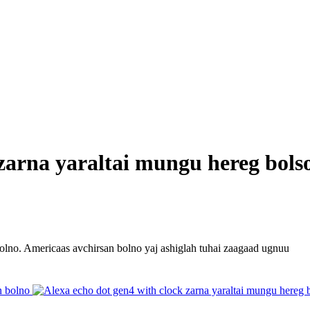
 zarna yaraltai mungu hereg bols
olno. Americaas avchirsan bolno yaj ashiglah tuhai zaagaad ugnuu