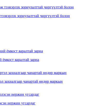
 тээвэрлэх зориулалттай чиргүүлтэй болон
 ёмкост яаралтай зарна
тэл захиалгаар чанартай өндөр маркын
сэн нержин угсардаг