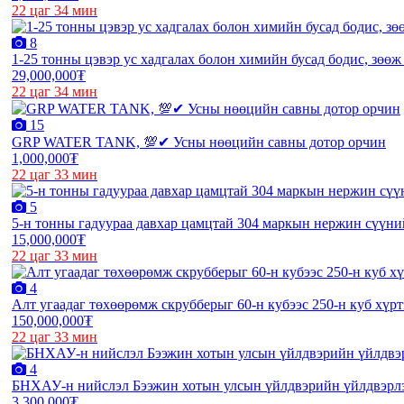
22 цаг 34 мин
8
1-25 тонны цэвэр ус хадгалах болон химийн бусад бодис, зөөж
29,000,000₮
22 цаг 34 мин
15
GRP WATER TANK, 💯✔ Усны нөөцийн савны дотор орчин
1,000,000₮
22 цаг 33 мин
5
5-н тонны гадуураа давхар цамцтай 304 маркын нержин сүүний
15,000,000₮
22 цаг 33 мин
4
Алт угаадаг төхөөрөмж скрубберыг 60-н кубээс 250-н куб хүр
150,000,000₮
22 цаг 33 мин
4
БНХАУ-н нийслэл Бээжин хотын улсын үйлдвэрийн үйлдвэрлэ
3,300,000₮