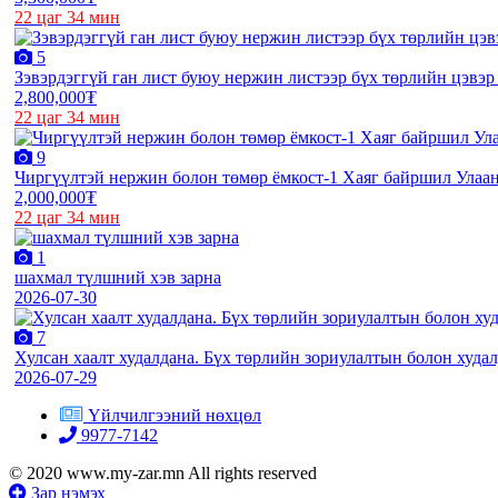
22 цаг 34 мин
5
Зэвэрдэггүй ган лист буюу нержин листээр бүх төрлийн цэвэ
2,800,000₮
22 цаг 34 мин
9
Чиргүүлтэй нержин болон төмөр ёмкост-1 Хаяг байршил Улаан
2,000,000₮
22 цаг 34 мин
1
шахмал түлшний хэв зарна
2026-07-30
7
Хулсан хаалт худалдана. Бүх төрлийн зориулалтын болон худа
2026-07-29
Үйлчилгээний нөхцөл
9977-7142
© 2020 www.my-zar.mn All rights reserved
Зар нэмэх