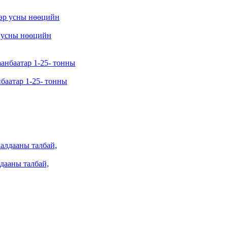
р усны нөөцийн
баатар 1-25- тонны
лдааны талбай,