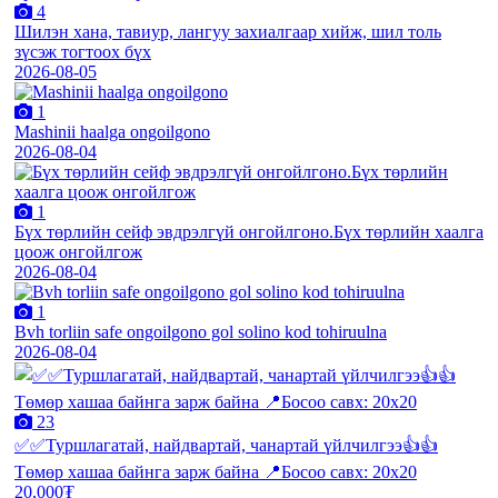
4
Шилэн хана, тавиур, лангуу захиалгаар хийж, шил толь
зүсэж тогтоох бүх
2026-08-05
1
Mashinii haalga ongoilgono
2026-08-04
1
Бүх төрлийн сейф эвдрэлгүй онгойлгоно.Бүх төрлийн хаалга
цоож онгойлгож
2026-08-04
1
Bvh torliin safe ongoilgono gol solino kod tohiruulna
2026-08-04
23
✅✅Туршлагатай, найдвартай, чанартай үйлчилгээ👍👍
Төмөр хашаа байнга зарж байна 📍Босоо савх: 20х20
20,000₮