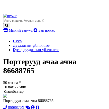
Миний зарууд
Зар нэмэх
Нүүр
Дуудлагын үйлчилгээ
Бусад дуудлагын үйлчилгээ
Портерууд ачаа ачна
86688765
50 мянга ₮
10 цаг 27 мин
Улаанбаатар
Портерууд ачаа ачна 86688765
8668876X