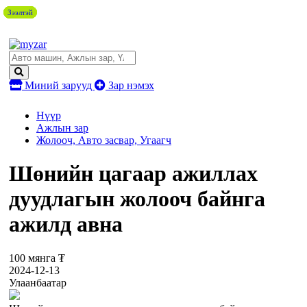
Зээлтэй
Зээлтэй
Зээлтэй
Зээлтэй
Миний зарууд
Зар нэмэх
Нүүр
Ажлын зар
Жолооч, Авто засвар, Угаагч
Шөнийн цагаар ажиллах
дуудлагын жолооч байнга
ажилд авна
100 мянга ₮
2024-12-13
Улаанбаатар