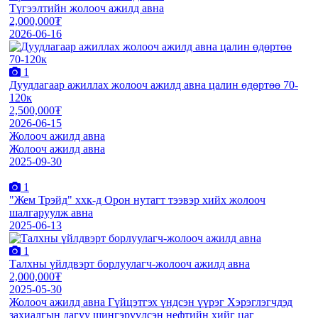
Түгээлтийн жолооч ажилд авна
2,000,000₮
2026-06-16
1
Дуудлагаар ажиллах жолооч ажилд авна цалин өдөртөө 70-
120к
2,500,000₮
2026-06-15
Жолооч ажилд авна
Жолооч ажилд авна
2025-09-30
1
"Жем Трэйд" ххк-д Орон нутагт тээвэр хийх жолооч
шалгаруулж авна
2025-06-13
1
Талхны үйлдвэрт борлуулагч-жолооч ажилд авна
2,000,000₮
2025-05-30
Жолооч ажилд авна Гүйцэтгэх үндсэн үүрэг Хэрэглэгчдэд
захиалгын дагуу шингэрүүлсэн нефтийн хийг цаг