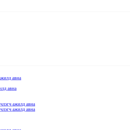
илд авна
члэгч ажилд авна
члэгч ажилд авна