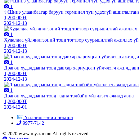
1
✨Шинэ улаанбаатар баруун терминал тун удахгүй ашиглалтанд
1,200,000₮
2024-12-13
1
Худалдаа үйлчилгээний төвд тогтвор суурьшилтай ажиллах үй
1,200,000₮
2024-12-13
1
Драгон худалдааны төвд давхар хариуцсан үйлчлэгч ажилд ав
1,200,000₮
2024-12-13
1
Драгон худалдааны төвд гадна талбайн үйлчлэгч ажилд авна
1,200,000₮
2024-12-01
Үйлчилгээний нөхцөл
9977-7142
© 2020 www.my-zar.mn All rights reserved