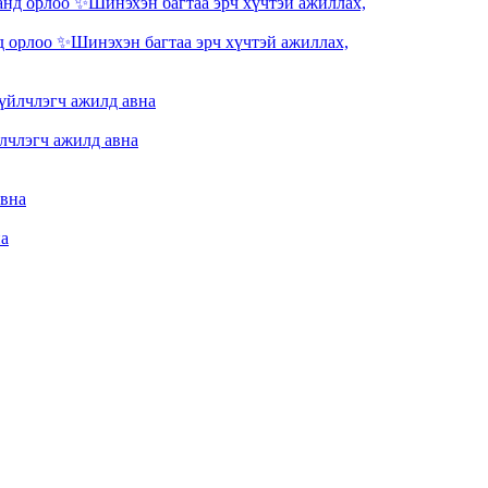
 орлоо ✨Шинэхэн багтаа эрч хүчтэй ажиллах,
лчлэгч ажилд авна
на