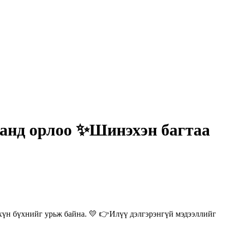
танд орлоо ✨Шинэхэн багтаа
хүн бүхнийг урьж байна. 💛 👉Илүү дэлгэрэнгүй мэдээллийг