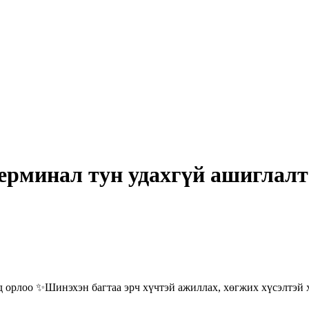
ерминал тун удахгүй ашиглал
 орлоо ✨Шинэхэн багтаа эрч хүчтэй ажиллах, хөгжих хүсэлтэй 