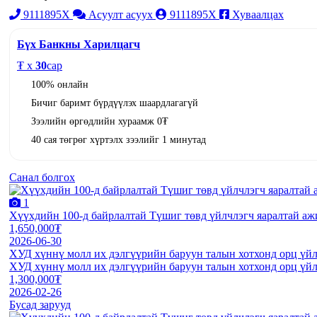
9111895X
Асуулт асуух
9111895X
Хуваалцах
Бүх Банкны Харилцагч
₮ x
30
сар
100% онлайн
Бичиг баримт бүрдүүлэх шаардлагагүй
Зээлийн өргөдлийн хураамж 0₮
40 сая төгрөг хүртэлх зээлийг 1 минутад
Санал болгох
1
Хүүхдийн 100-д байрлалтай Түшиг төвд үйлчлэгч яаралтай аж
1,650,000₮
2026-06-30
ХУД хүннү молл их дэлгүүрийн баруун талын хотхонд орц үйл
ХУД хүннү молл их дэлгүүрийн баруун талын хотхонд орц үйл
1,300,000₮
2026-02-26
Бусад зарууд