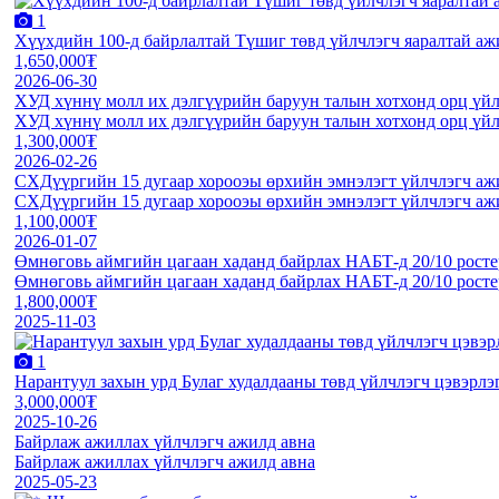
1
Хүүхдийн 100-д байрлалтай Түшиг төвд үйлчлэгч яаралтай аж
1,650,000₮
2026-06-30
ХУД хүннү молл их дэлгүүрийн баруун талын хотхонд орц үйл
ХУД хүннү молл их дэлгүүрийн баруун талын хотхонд орц үйл
1,300,000₮
2026-02-26
СХДүүргийн 15 дугаар хорооэы өрхийн эмнэлэгт үйлчлэгч аж
СХДүүргийн 15 дугаар хорооэы өрхийн эмнэлэгт үйлчлэгч аж
1,100,000₮
2026-01-07
Өмнөговь аймгийн цагаан хаданд байрлах НАБТ-д 20/10 росте
Өмнөговь аймгийн цагаан хаданд байрлах НАБТ-д 20/10 росте
1,800,000₮
2025-11-03
1
Нарантуул захын урд Булаг худалдааны төвд үйлчлэгч цэвэрлэ
3,000,000₮
2025-10-26
Байрлаж ажиллах үйлчлэгч ажилд авна
Байрлаж ажиллах үйлчлэгч ажилд авна
2025-05-23