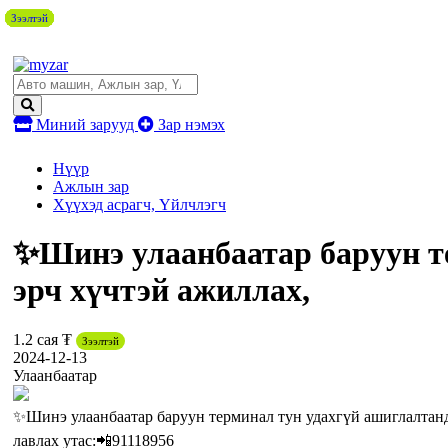
Зээлтэй
Зээлтэй
Зээлтэй
Зээлтэй
Зээлтэй
Зээлтэй
Зээлтэй
Зээлтэй
Зээлтэй
Зээлтэй
Зээлтэй
Миний зарууд
Зар нэмэх
Нүүр
Ажлын зар
Хүүхэд асрагч, Үйлчлэгч
✨Шинэ улаанбаатар баруун т
эрч хүчтэй ажиллах,
1.2 сая ₮
Зээлтэй
2024-12-13
Улаанбаатар
✨Шинэ улаанбаатар баруун терминал тун удахгүй ашиглалтанд
лавлах утас:📲91118956