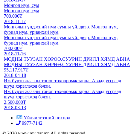
Монгол нум, сум
Монгол нум, сум
700,000₮
2018-11-17
Монголын үндэсний нум сумны үйлдвэр. Монгол нум,
буриад нум, урианхай нум,
Монголын үндэсний нум сумны үйлдвэр. Монгол нум,
буриад нум, урианхай нум,
700,000₮
2018-11-16
МОДНЫ ТУУЗАН ХӨРӨӨ,СУУРИН ДРИЛЛ ХЯМД АВНА
МОДНЫ ТУУЗАН ХӨРӨӨ,СУУРИН ДРИЛЛ ХЯМД АВНА
95,117,917₮
2018-04-18
Иж бүрэн жаазны тоног төхөөрөмж зарна. Аваад угсраад
шууд хэрэглэхэд бэлэн.
Иж бүрэн жаазны тоног төхөөрөмж зарна. Аваад угсраад
шууд хэрэглэхэд бэлэн.
2,500,000₮
2018-03-13
Үйлчилгээний нөхцөл
9977-7142
© 2020 www.my-zar.mn All rights reserved