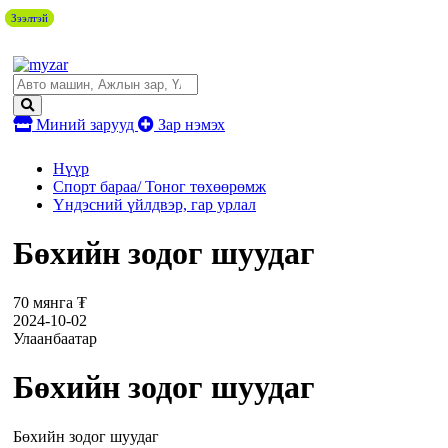
Зээлтэй
Зээлтэй
Зээлтэй
Миний зарууд
Зар нэмэх
Нүүр
Спорт бараа/ Тоног төхөөрөмж
Үндэсний үйлдвэр, гар урлал
Бөхийн зодог шуудаг
70 мянга ₮
2024-10-02
Улаанбаатар
Бөхийн зодог шуудаг
Бөхийн зодог шуудаг