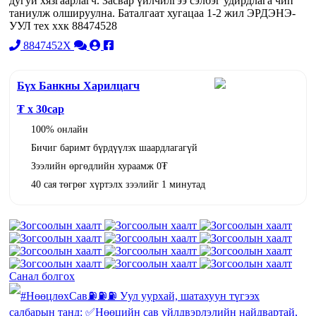
дугуй хязгаарлагч. Засвар үйлчилгээ сэлбэг удирдлага чип
таниулж олшируулна. Баталгаат хугацаа 1-2 жил ЭРДЭНЭ-
УУЛ тех ххк 88474528
8847452X
Бүх Банкны Харилцагч
₮ x
30
сар
100% онлайн
Бичиг баримт бүрдүүлэх шаардлагагүй
Зээлийн өргөдлийн хураамж 0₮
40 сая төгрөг хүртэлх зээлийг 1 минутад
Санал болгох