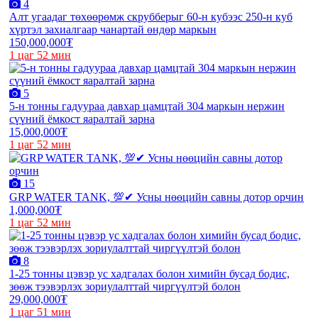
4
Алт угаадаг төхөөрөмж скрубберыг 60-н кубээс 250-н куб
хүртэл захиалгаар чанартай өндөр маркын
150,000,000₮
1 цаг 52 мин
5
5-н тонны гадуураа давхар цамцтай 304 маркын нержин
сүүний ёмкост яаралтай зарна
15,000,000₮
1 цаг 52 мин
15
GRP WATER TANK, 💯✔ Усны нөөцийн савны дотор орчин
1,000,000₮
1 цаг 52 мин
8
1-25 тонны цэвэр ус хадгалах болон химийн бусад бодис,
зөөж тээвэрлэх зориулалттай чиргүүлтэй болон
29,000,000₮
1 цаг 51 мин