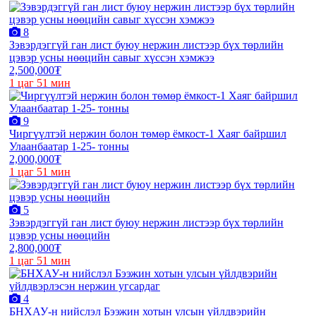
8
Зэвэрдэггүй ган лист буюу нержин листээр бүх төрлийн
цэвэр усны нөөцийн савыг хүссэн хэмжээ
2,500,000₮
1 цаг 51 мин
9
Чиргүүлтэй нержин болон төмөр ёмкост-1 Хаяг байршил
Улаанбаатар 1-25- тонны
2,000,000₮
1 цаг 51 мин
5
Зэвэрдэггүй ган лист буюу нержин листээр бүх төрлийн
цэвэр усны нөөцийн
2,800,000₮
1 цаг 51 мин
4
БНХАУ-н нийслэл Бээжин хотын улсын үйлдвэрийн