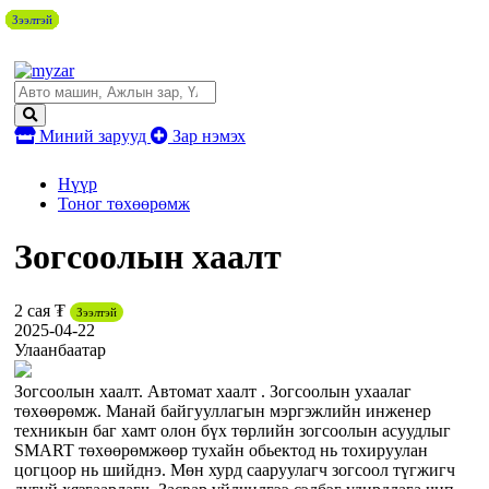
Зээлтэй
Зээлтэй
Зээлтэй
Зээлтэй
Зээлтэй
Зээлтэй
Зээлтэй
Зээлтэй
Зээлтэй
Миний зарууд
Зар нэмэх
Нүүр
Тоног төхөөрөмж
Зогсоолын хаалт
2 сая ₮
Зээлтэй
2025-04-22
Улаанбаатар
Зогсоолын хаалт. Автомат хаалт . Зогсоолын ухаалаг
төхөөрөмж. Манай байгууллагын мэргэжлийн инженер
техникын баг хамт олон бүх төрлийн зогсоолын асуудлыг
SMART төхөөрөмжөөр тухайн обьектод нь тохируулан
цогцоор нь шийднэ. Мөн хурд сааруулагч зогсоол түгжигч