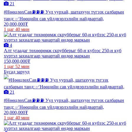
21
#НөөцлөхСав⛽️⛽️⛽️ Уул уурхай, шатахуун түгээх салбарын
танд: ✅Нөөцийн сав үйлдвэрлэлийн найдвартай,
20,000,000₮
1 цаг 40 мин
4
Алт угаадаг төхөөрөмж скрубберыг 60-н кубээс 250-н куб
хүртэл захиалгаар чанартай өндөр маркын
150,000,000₮
1 цаг 52 мин
Бусад зарууд
21
#НөөцлөхСав⛽️⛽️⛽️ Уул уурхай, шатахуун түгээх салбарын
танд: ✅Нөөцийн сав үйлдвэрлэлийн найдвартай,
20,000,000₮
1 цаг 40 мин