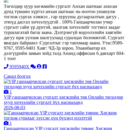
Төгөлдөр хуур хөгжмийн сургалт Анхан шатнаас ахисан
дунд түвшин хүртэл анхан шатнаас нь ноотоо уншиулж
тоглож сургах хэмжээ , гар хурууны дугаарлалтын дагуу ,
этюүд дасгал хичээлүүдтэй . 100% Ганцаарчилан учир
сургалт сайн үр дүнтэй, заалгаж хичээлийг тогтмол заадаг
туршлагатай багш заана. Дэлгрэнгүй мэдээлэлийн хаягийн
дагуу ирж уулзаж шалгуулаад суралцах боломжтой. Сургалт
явагдах байршил :Сургалтыг гэр танхмаар заана. Утас:9589-
9767, 9595-9401 Хаяг: ЧД-3р хороо, Улаанбаатар их
дэлгүүрийн замын хойд талд Ананд оффисын 6 давхарт 604-
1 тоот
9595940X
Санал болгох
1
VIP ганцаарчилсан сургалт хөгжлийн төв Онлайн төгөлдөр
хуур хичээлийн сургалт бүх насныханд
2026-08-03
1
Ганцаарчилсан VIP сургалт хөгжлийн төвөөс Хөгжим