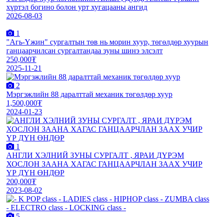
хүртэл богино болон урт хугацааны ангид
2026-08-03
1
"Агь-Үжин" сургалтын төв нь морин хуур, төгөлдөр хуурын
ганцаарчилсан сургалтандаа зуны шинэ элсэлт
250,000₮
2025-11-21
2
Мэргэжлийн 88 даралттай механик төгөлдөр хуур
1,500,000₮
2024-01-23
1
АНГЛИ ХЭЛНИЙ ЗУНЫ СУРГАЛТ , ЯРАИ ДҮРЭМ
ХОСЛОН ЗААНА ХАГАС ГАНЦААРЧЛАН ЗААХ УЧИР
ҮР ДҮН ӨНДӨР
200,000₮
2023-08-02
5