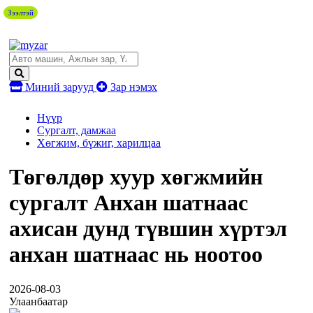
Зээлтэй
Миний зарууд
Зар нэмэх
Нүүр
Сургалт, дамжаа
Хөгжим, бүжиг, харилцаа
Төгөлдөр хуур хөгжмийн
сургалт Анхан шатнаас
ахисан дунд түвшин хүртэл
анхан шатнаас нь ноотоо
2026-08-03
Улаанбаатар