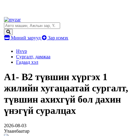
Миний зарууд
Зар нэмэх
Нүүр
Сургалт, дамжаа
Гадаад хэл
А1- B2 түвшин хүргэх 1
жилийн хугацаатай сургалт,
түвшин ахихгүй бол дахин
үнэгүй суралцах
2026-08-03
Улаанбаатар