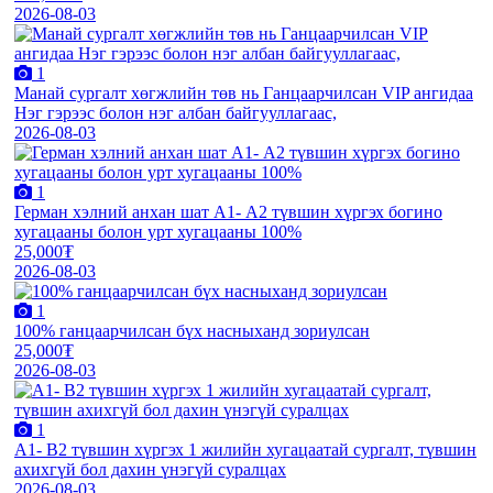
2026-08-03
1
Манай сургалт хөгжлийн төв нь Ганцаарчилсан VIP ангидаа
Нэг гэрээс болон нэг албан байгууллагаас,
2026-08-03
1
Герман хэлний анхан шат А1- А2 түвшин хүргэх богино
хугацааны болон урт хугацааны 100%
25,000₮
2026-08-03
1
100% ганцаарчилсан бүх насныханд зориулсан
25,000₮
2026-08-03
1
А1- B2 түвшин хүргэх 1 жилийн хугацаатай сургалт, түвшин
ахихгүй бол дахин үнэгүй суралцах
2026-08-03