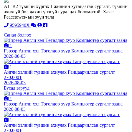
А1- B2 түвшин хүргэх 1 жилийн хугацаатай сургалт, түвшин
ахихгүй бол дахин үнэгүй суралцах боломжтой. Хаяг:
Peacetower- ын зүүн талд
9595940X
Санал болгох
1
Гэрээр Англи хэл Төгөлдөр хуур Компьютер сургалт заана
2026-08-03
1
Англи хэлний түвшин ахиулах Ганцаарчилсан сургалт
270,000₮
2026-08-03
Бусад зарууд
1
Гэрээр Англи хэл Төгөлдөр хуур Компьютер сургалт заана
2026-08-03
1
Англи хэлний түвшин ахиулах Ганцаарчилсан сургалт
270,000₮