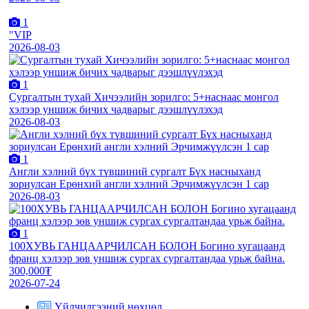
1
"VIP
2026-08-03
1
Сургалтын тухай Хичээлийн зорилго: 5+наснаас монгол
хэлээр уншиж бичих чадварыг дээшлүүлэхэд
2026-08-03
1
Англи хэлний бүх түвшиний сургалт Бүх насныханд
зориулсан Ерөнхий англи хэлний Эрчимжүүлсэн 1 сар
2026-08-03
1
100ХУВЬ ГАНЦААРЧИЛСАН БОЛОН Богино хугацаанд
франц хэлээр зөв уншиж сургах сургалтандаа урьж байна.
300,000₮
2026-07-24
Үйлчилгээний нөхцөл