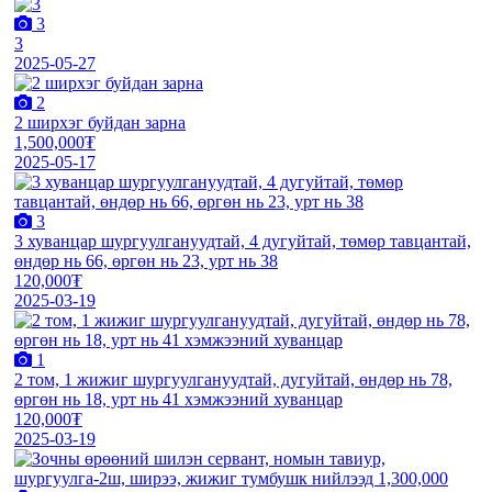
3
3
2025-05-27
2
2 ширхэг буйдан зарна
1,500,000₮
2025-05-17
3
3 хуванцар шургуулгануудтай, 4 дугуйтай, төмөр тавцантай,
өндөр нь 66, өргөн нь 23, урт нь 38
120,000₮
2025-03-19
1
2 том, 1 жижиг шургуулгануудтай, дугуйтай, өндөр нь 78,
өргөн нь 18, урт нь 41 хэмжээний хуванцар
120,000₮
2025-03-19