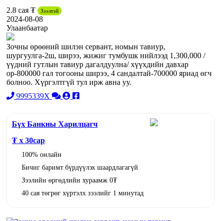
2.8 сая ₮
Зээлтэй
2024-08-08
Улаанбаатар
Зочны өрөөний шилэн сервант, номын тавиур,
шургуулга-2ш, ширээ, жижиг тумбушк нийлээд 1,300,000 /
үүдний гутлын тавиур дагалдуулна/ хүүхдийн давхар
ор-800000 гал тогооны ширээ, 4 сандалтай-700000 яриад өгч
болноо. Хүргэлтгүй тул ирж авна уу.
9995339X
Бүх Банкны Харилцагч
₮ x
30
сар
100% онлайн
Бичиг баримт бүрдүүлэх шаардлагагүй
Зээлийн өргөдлийн хураамж 0₮
40 сая төгрөг хүртэлх зээлийг 1 минутад