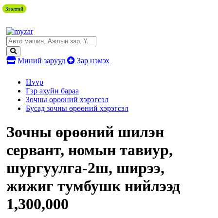
Зээлтэй
Зээлтэй
Зээлтэй
Миний зарууд
Зар нэмэх
Нүүр
Гэр ахуйн бараа
Зочны өрөөний хэрэгсэл
Бусад зочны өрөөний хэрэгсэл
Зочны өрөөний шилэн
сервант, номын тавиур,
шургуулга-2ш, ширээ,
жижиг тумбушк нийлээд
1,300,000