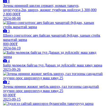
8
Зочны өрөөний шилэн сервант, номын тавиур,
шургуулга-2ш, ширээ, жижиг тумбушк нийлээд 1,300,000
2,800,000₮
2024-08-08
3
Шинэ сонголтоос авч байсан чанартай буйдан, ханын стейк
яаралтай зарна
800,000₮
2024-04-19
4
Байр чөлөөлж байгаа тул Дараах эд зүйлсийг маш хямд зарна
2023-09-26
2
Зочны өрөөни жижиг мебль ширээ, гал тогооны сандалтай
хуучин орос ширээнүүд маш хямд 25
60,000₮
2023-09-15