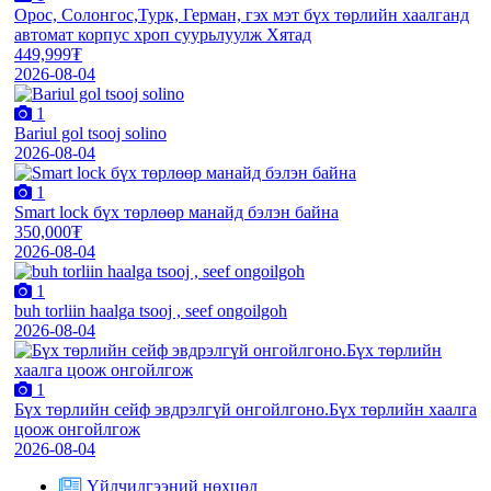
Орос, Солонгос,Турк, Герман, гэх мэт бүх төрлийн хаалганд
автомат корпус хроп суурьлуулж Хятад
449,999₮
2026-08-04
1
Bariul gol tsooj solino
2026-08-04
1
Smart lock бүх төрлөөр манайд бэлэн байна
350,000₮
2026-08-04
1
buh torliin haalga tsooj , seef ongoilgoh
2026-08-04
1
Бүх төрлийн сейф эвдрэлгүй онгойлгоно.Бүх төрлийн хаалга
цоож онгойлгож
2026-08-04
Үйлчилгээний нөхцөл