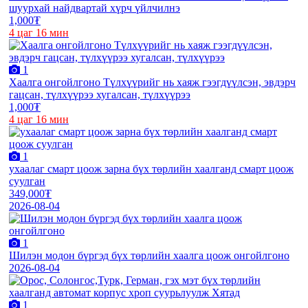
шуурхай найдвартай хүрч үйлчилнэ
1,000₮
4 цаг 16 мин
1
Хаалга онгойлгоно Түлхүүрийг нь хаяж гээгдүүлсэн, эвдэрч
гацсан, түлхүүрээ хугалсан, түлхүүрээ
1,000₮
4 цаг 16 мин
1
ухаалаг смарт цоож зарна бүх төрлийн хаалганд смарт цоож
суулган
349,000₮
2026-08-04
1
Шилэн модон бүргэд бүх төрлийн хаалга цоож онгойлгоно
2026-08-04
1