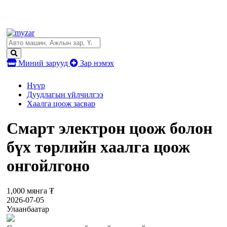
Миний зарууд
Зар нэмэх
Нүүр
Дуудлагын үйлчилгээ
Хаалга цоож засвар
Смарт электрон цоож болон
бүх төрлийн хаалга цоож
онгойлгоно
1,000 мянга ₮
2026-07-05
Улаанбаатар