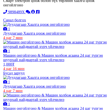
Смарт электрон цоож болон бүх төрлийн хаалга цоож
онгойлгоно
9898489X
Санал болгох
1
Дуудлагаар Хаалга цоож онгойлгоно
4 цаг 7 мин
1
Машин онгойлгоно & Машин холбож асаана 24 цаг түргэн
шуурхай найдвартай хүрч үйлчилнэ
1,000₮
4 цаг 16 мин
Бусад зарууд
1
Дуудлагаар Хаалга цоож онгойлгоно
4 цаг 7 мин
1
Машин онгойлгоно & Машин холбож асаана 24 цаг түргэн