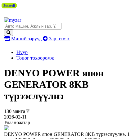
Зээлтэй
Зээлтэй
Зээлтэй
Зээлтэй
Зээлтэй
Зээлтэй
Зээлтэй
Зээлтэй
Зээлтэй
Миний зарууд
Зар нэмэх
Нүүр
Тоног төхөөрөмж
DENYO POWER япон
GENERATOR 8KB
түрээслүүлнэ
130 мянга ₮
2026-02-11
Улаанбаатар
DENYO POWER япон GENERATOR 8KB түрээслүүлнэ. 1