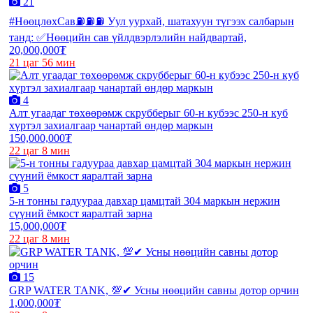
21
#НөөцлөхСав⛽️⛽️⛽️ Уул уурхай, шатахуун түгээх салбарын
танд: ✅Нөөцийн сав үйлдвэрлэлийн найдвартай,
20,000,000₮
21 цаг 56 мин
4
Алт угаадаг төхөөрөмж скрубберыг 60-н кубээс 250-н куб
хүртэл захиалгаар чанартай өндөр маркын
150,000,000₮
22 цаг 8 мин
5
5-н тонны гадуураа давхар цамцтай 304 маркын нержин
сүүний ёмкост яаралтай зарна
15,000,000₮
22 цаг 8 мин
15
GRP WATER TANK, 💯✔ Усны нөөцийн савны дотор орчин
1,000,000₮