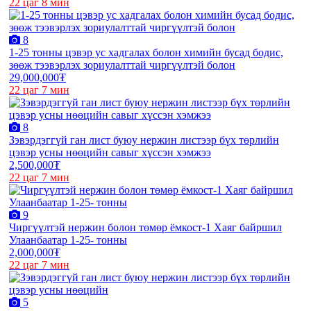
22 цаг 8 мин
8
1-25 тонны цэвэр ус хадгалах болон химийн бусад бодис,
зөөж тээвэрлэх зориулалттай чиргүүлтэй болон
29,000,000₮
22 цаг 7 мин
8
Зэвэрдэггүй ган лист буюу нержин листээр бүх төрлийн
цэвэр усны нөөцийн савыг хүссэн хэмжээ
2,500,000₮
22 цаг 7 мин
9
Чиргүүлтэй нержин болон төмөр ёмкост-1 Хаяг байршил
Улаанбаатар 1-25- тонны
2,000,000₮
22 цаг 7 мин
5