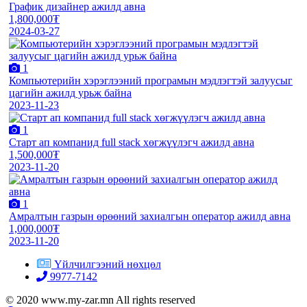
График дизайнер ажилд авна
1,800,000₮
2024-03-27
1
Компьютерийн хэрэглээний програмын мэдлэгтэй залуусыг
цагийн ажилд урьж байна
2023-11-23
1
Старт ап компанид full stack хөгжүүлэгч ажилд авна
1,500,000₮
2023-11-20
1
Амралтын газрын өрөөний захиалгын оператор ажилд авна
1,000,000₮
2023-11-20
Үйлчилгээний нөхцөл
9977-7142
© 2020 www.my-zar.mn All rights reserved