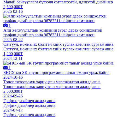
Манай байгууллага бүтээлч сэтгэлгээтэй, идэвхтэй дизайнер
2,500,000₮
2026-02-16
1
Aпп хөгжүүлэлтын компанид зураг дарах сонирхолтой
график дизайнер авна 96783311 найрсаг хамт олон
2025-08-22
Сэтгүүл, номны эх бэлтгэл хийх туслах ажилтaн сургаж авна
Сэтгүүл, номны эх бэлтгэл хийх туслах ажилтaн сургаж авна
1,200,000₮
2024-12-11
1
БНСУ-ын SK групп программист таныг ажилд урьж байна
2024-10-16
Тоног төхөөрөмж хариуцсан мэргэжилтэн ажилд авна
Тоног төхөөрөмж хариуцсан мэргэжилтэн ажилд авна
2,500,000₮
2024-09-26
График дизайнер ажилд авна
График дизайнер ажилд авна
2024-07-17
График дизайнер ажилд авна