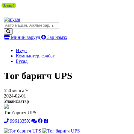
Зээлтэй
Зээлтэй
Миний зарууд
Зар нэмэх
Нүүр
Компьютер, сэлбэг
Бусад
Тог баригч UPS
550 мянга ₮
2024-02-01
Улаанбаатар
Тог баригч UPS
9961335X