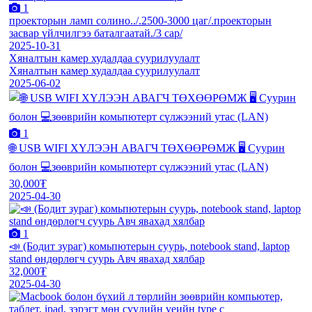
1
проекторын ламп солино../.2500-3000 цаг/.проекторын
засвар үйлчилгээ баталгаатай./3 сар/
2025-10-31
Хяналтын камер худалдаа суурилуулалт
Хяналтын камер худалдаа суурилуулалт
2025-06-02
1
🌐 USB WIFI ХҮЛЭЭН АВАГЧ ТӨХӨӨРӨМЖ 🖥 Суурин
болон 💻зөөврийн комьпютерт сүлжээний утас (LAN)
30,000₮
2025-04-30
1
📣 (Бодит зураг) комьпютерын суурь, notebook stand, laptop
stand өндөрлөгч суурь Авч явахад хялбар
32,000₮
2025-04-30