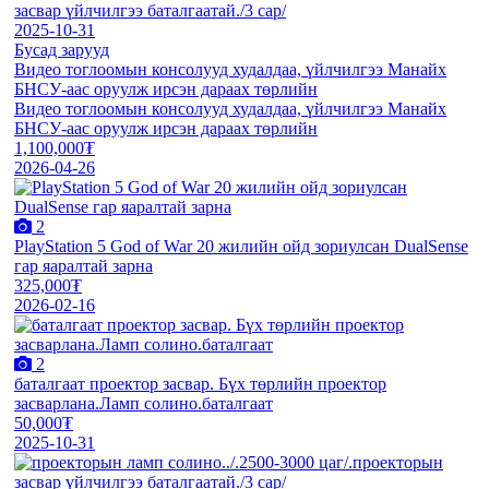
засвар үйлчилгээ баталгаатай./3 сар/
2025-10-31
Бусад зарууд
Видео тоглоомын консолууд худалдаа, үйлчилгээ Манайх
БНСУ-аас оруулж ирсэн дараах төрлийн
Видео тоглоомын консолууд худалдаа, үйлчилгээ Манайх
БНСУ-аас оруулж ирсэн дараах төрлийн
1,100,000₮
2026-04-26
2
PlayStation 5 God of War 20 жилийн ойд зориулсан DualSense
гар яаралтай зарна
325,000₮
2026-02-16
2
баталгаат проектор засвар. Бүх төрлийн проектор
засварлана.Ламп солино.баталгаат
50,000₮
2025-10-31