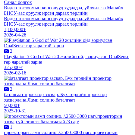
Санал болгох
Видео тоглоомын консолууд худалдаа, үйлчилгээ Манайх
БНСУ-аас оруулж ирсэн дараах төрлийн
Видео тоглоомын консолууд худалдаа, үйлчилгээ Манайх
БНСУ-аас оруулж ирсэн дараах төрлийн
1,100,000₮
2026-04-26
2
PlayStation 5 God of War 20 жилийн ойд зориулсан DualSense
гар яаралтай зарна
325,000₮
2026-02-16
2
баталгаат проектор засвар. Бүх төрлийн проектор
засварлана.Ламп солино.баталгаат
50,000₮
2025-10-31
1
проекторын ламп солино../.2500-3000 цаг/.проекторын