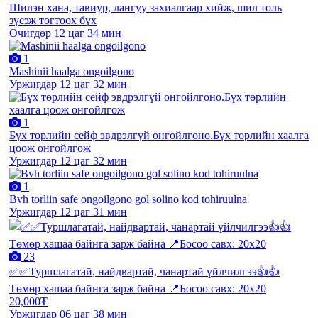
Шилэн хана, тавиур, лангуу захиалгаар хийж, шил толь
зүсэж тогтоох бүх
Өчигдөр 12 цаг 34 мин
1
Mashinii haalga ongoilgono
Уржигдар 12 цаг 32 мин
1
Бүх төрлийн сейф эвдрэлгүй онгойлгоно.Бүх төрлийн хаалга
цоож онгойлгож
Уржигдар 12 цаг 32 мин
1
Bvh torliin safe ongoilgono gol solino kod tohiruulna
Уржигдар 12 цаг 31 мин
23
✅✅Туршлагатай, найдвартай, чанартай үйлчилгээ👍👍
Төмөр хашаа байнга зарж байна 📍Босоо савх: 20х20
20,000₮
Уржигдар 06 цаг 38 мин