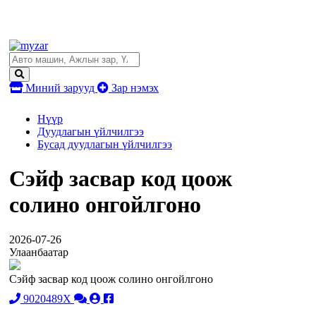
Миний зарууд
Зар нэмэх
Нүүр
Дуудлагын үйлчилгээ
Бусад дуудлагын үйлчилгээ
Сэйф засвар код цоож
солино онгойлгоно
2026-07-26
Улаанбаатар
Сэйф засвар код цоож солино онгойлгоно
9020489X