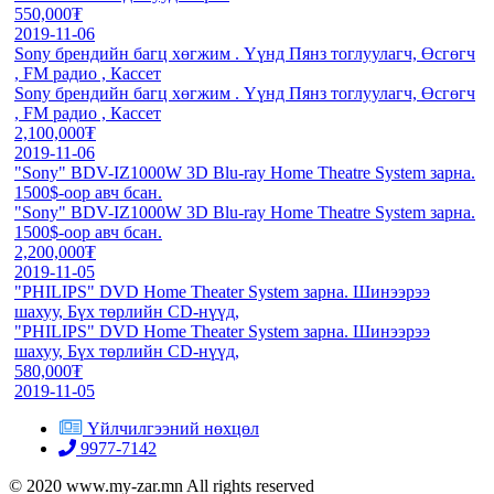
550,000₮
2019-11-06
Sony брендийн багц хөгжим . Үүнд Пянз тоглуулагч, Өсгөгч
, FM радио , Кассет
Sony брендийн багц хөгжим . Үүнд Пянз тоглуулагч, Өсгөгч
, FM радио , Кассет
2,100,000₮
2019-11-06
"Sony" BDV-IZ1000W 3D Blu-ray Home Theatre System зарна.
1500$-оор авч бсан.
"Sony" BDV-IZ1000W 3D Blu-ray Home Theatre System зарна.
1500$-оор авч бсан.
2,200,000₮
2019-11-05
"PHILIPS" DVD Home Theater System зарна. Шинээрээ
шахуу, Бүх төрлийн CD-нүүд,
"PHILIPS" DVD Home Theater System зарна. Шинээрээ
шахуу, Бүх төрлийн CD-нүүд,
580,000₮
2019-11-05
Үйлчилгээний нөхцөл
9977-7142
© 2020 www.my-zar.mn All rights reserved