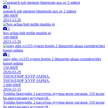
3
usgugch usb memore blutetootn aux av 2 miktoi
380,000₮
2023-12-26
1
box achaa buh turliin mashin ni
100,000₮
2023-12-26
1
sony mhc-vx333 system hogjin 2 dipuzertei alsaas ezemdegchtei
kasset ushina
150,000₮
2020-03-29
ТӨГӨЛДӨР ХУУР ЗАРНА.
ТӨГӨЛДӨР ХУУР ЗАРНА.
2,000,000₮
2019-12-15
Toshiba брендийн 2 кассетны хуучны япон хөгжим. 110 вольт
ба ажиллагаанд асуудалгүй .
Toshiba брендийн 2 кассетны хуучны япон хөгжим. 110 вольт
ба ажиллагаанд асуудалгүй .