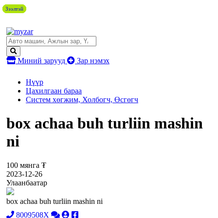
Зээлтэй
Зээлтэй
Зээлтэй
Зээлтэй
Зээлтэй
Миний зарууд
Зар нэмэх
Нүүр
Цахилгаан бараа
Систем хөгжим, Холбогч, Өсгөгч
box achaa buh turliin mashin
ni
100 мянга ₮
2023-12-26
Улаанбаатар
box achaa buh turliin mashin ni
8009508X