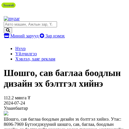
Зээлтэй
Зээлтэй
Миний зарууд
Зар нэмэх
Нүүр
Үйлчилгээ
Хэвлэл, хаяг реклам
Шошго, сав баглаа боодлын
дизайн эх бэлтгэл хийнэ
112.2 мянга ₮
2024-07-24
Улаанбаатар
Шошго, сав баглаа боодлын дизайн эх бэлтгэл хийнэ. Утас:
8696-7969 Бүтээгдэхүүний шошго, сав, баглаа, боодлын