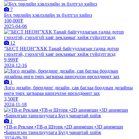
7
Бүх төрлийн хэвлэлийн эх бэлтгэл хийнэ
100,000₮
2025-04-06
12
”БЕСТ НЕОН”ХХК Танай байгууллагын гадна дотор
гэрэлтэй, гэрэлгүй хаяг рекламыг хийж гүйцэтгэхэд
9,999₮
2024-12-16
1
Лого дизайн, брендинг дизайн, сав баглаа боодлын дизайны
өнгө төрх загвараа шинэчлэн өрсөлдөөнт зах
3,500₮
2024-11-18
1
•TВ-н Реклам •TВ-н Шторк •2D анимешн •3D анимешн
•Барилгын танилцуулага Бүгд чанартай хийж
2024-09-20