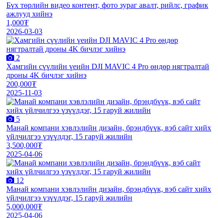
Бүх төрлийн видео контент, фото зураг авалт, рийлс, график
ажлууд хийнэ
1,000₮
2026-03-03
2
Хамгийн сүүлийн үеийн DJI MAVIC 4 Pro өндөр нягтралтай
дроны 4K бичлэг хийнэ
200,000₮
2025-11-03
5
Манай компани хэвлэлийн дизайн, брэндбүүк, вэб сайт хийх
үйлчилгээ үзүүлдэг, 15 гаруй жилийн
3,500,000₮
2025-04-06
12
Манай компани хэвлэлийн дизайн, брэндбүүк, вэб сайт хийх
үйлчилгээ үзүүлдэг, 15 гаруй жилийн
5,000,000₮
2025-04-06