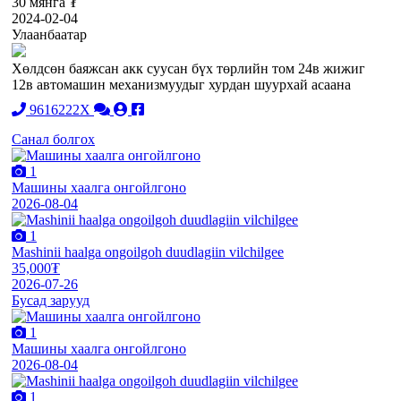
30 мянга ₮
2024-02-04
Улаанбаатар
Хөлдсөн баяжсан акк суусан бүх төрлийн том 24в жижиг
12в автомашин механизмуудыг хурдан шуурхай асаана
9616222X
Санал болгох
1
Машины хаалга онгойлгоно
2026-08-04
1
Mashinii haalga ongoilgoh duudlagiin vilchilgee
35,000₮
2026-07-26
Бусад зарууд
1
Машины хаалга онгойлгоно
2026-08-04
1