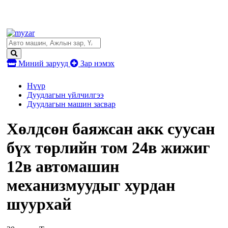
Миний зарууд
Зар нэмэх
Нүүр
Дуудлагын үйлчилгээ
Дуудлагын машин засвар
Хөлдсөн баяжсан акк суусан
бүх төрлийн том 24в жижиг
12в автомашин
механизмуудыг хурдан
шуурхай