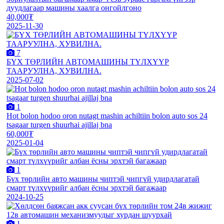
дуудлагаар машины хаалга онгойлгоно
40,000₮
2025-11-30
7
БҮХ ТӨРЛИЙН АВТОМАШИНЫ ТҮЛХҮҮР
ТААРУУЛНА, ХУВИЛНА.
2025-07-02
1
Hot bolon hodoo oron nutagt mashin achiltiin bolon auto sos 24
tsagaar turgen shuurhai ajillaj bna
60,000₮
2025-01-04
1
Бүх төрлийн авто машины чиптэй чипгүй удирдлагатай
смарт түлхүүрийг албан ёсны эрхтэй багажаар
2024-10-25
1