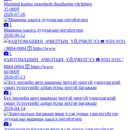
Mashinii haalga ongoilgoh duudlagiin vilchilgee
35,000₮
2026-07-26
1
Машины хаалга дуудлагаар онгойлгоно
2026-06-12
1
#АВТОМАШИН_АЧИЛТЫН_ҮЙЛЧИЛГЭЭ ☎️ 9591-9191 /
8884-0004 🛜 https://www
60,000₮
2026-05-13
1
Бүх төрлийн авто машины чиптэй чипгүй удирдлагатай
смарт түлхүүрийг албан ёсны эрхтэй багажаар
2026-04-14
6
Зориулалтын багажаар ямар ч сэв зураас гаргахгүйгээр