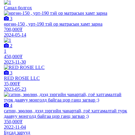
Санал болгох
3
өргөн-150 , урт-190 тэй ор матрасын хамт зарна
700,000₮
2024-05-14
2
1
450,000₮
2023-11-30
3
RED ROSIE LLC
35,000₮
2023-05-23
4
сатин, зөөлөн, дээд зэргийн чанартай, гоё хатгамалтай турк
даавуу монголд байгаа цор ганц загвар ;)
350,000₮
2022-11-04
Бусад зарууд