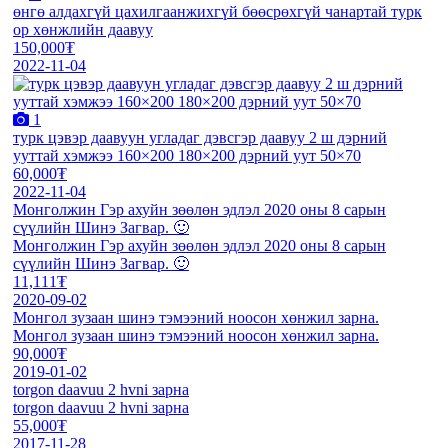
өнгө алдахгүй цахилгаанжихгүй бөөсрөхгүй чанартай турк
ор хөнжлийн даавуу
150,000₮
2022-11-04
1
турк цэвэр даавуун угладаг дэвсгэр даавуу 2 ш дэрний
ууттай хэмжээ 160×200 180×200 дэрний уут 50×70
60,000₮
2022-11-04
Монголжин Гэр ахуйн зөөлөн эдлэл 2020 оны 8 сарын
сүүлийн Шинэ Загвар. 🙂
Монголжин Гэр ахуйн зөөлөн эдлэл 2020 оны 8 сарын
сүүлийн Шинэ Загвар. 🙂
11,111₮
2020-09-02
Монгол зузаан шинэ тэмээний ноосон хөнжил зарна.
Монгол зузаан шинэ тэмээний ноосон хөнжил зарна.
90,000₮
2019-01-02
torgon daavuu 2 hvni зарна
torgon daavuu 2 hvni зарна
55,000₮
2017-11-28