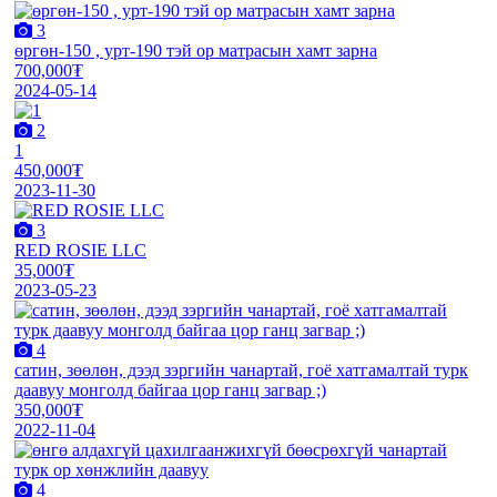
3
өргөн-150 , урт-190 тэй ор матрасын хамт зарна
700,000₮
2024-05-14
2
1
450,000₮
2023-11-30
3
RED ROSIE LLC
35,000₮
2023-05-23
4
сатин, зөөлөн, дээд зэргийн чанартай, гоё хатгамалтай турк
даавуу монголд байгаа цор ганц загвар ;)
350,000₮
2022-11-04
4