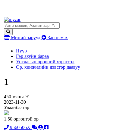
Миний зарууд
Зар нэмэх
Нүүр
Гэр ахуйн бараа
Унтлагын өрөөний хэрэгсэл
Ор, хөнжилийн дэвсгэр даавуу
1
450 мянга ₮
2023-11-30
Улаанбаатар
1.50 өргөнтэй ор
9560506X