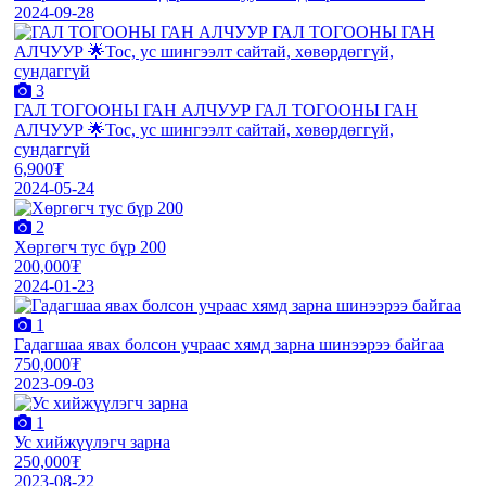
2024-09-28
3
ГАЛ ТОГООНЫ ГАН АЛЧУУР ГАЛ ТОГООНЫ ГАН
АЛЧУУР 🌟Тос, ус шингээлт сайтай, хөвөрдөггүй,
сундаггүй
6,900₮
2024-05-24
2
Хөргөгч тус бүр 200
200,000₮
2024-01-23
1
Гадагшаа явах болсон учраас хямд зарна шинээрээ байгаа
750,000₮
2023-09-03
1
Ус хийжүүлэгч зарна
250,000₮
2023-08-22