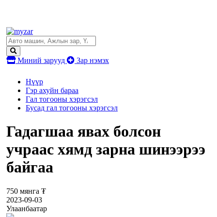
Миний зарууд
Зар нэмэх
Нүүр
Гэр ахуйн бараа
Гал тогооны хэрэгсэл
Бусад гал тогооны хэрэгсэл
Гадагшаа явах болсон
учраас хямд зарна шинээрээ
байгаа
750 мянга ₮
2023-09-03
Улаанбаатар