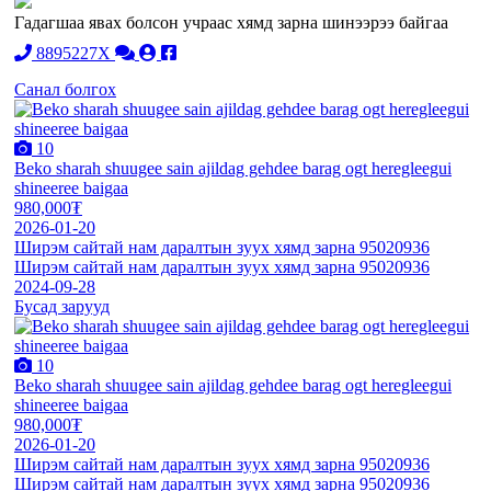
Гадагшаа явах болсон учраас хямд зарна шинээрээ байгаа
8895227X
Санал болгох
10
Beko sharah shuugee sain ajildag gehdee barag ogt heregleegui
shineeree baigaa
980,000₮
2026-01-20
Ширэм сайтай нам даралтын зуух хямд зарна 95020936
Ширэм сайтай нам даралтын зуух хямд зарна 95020936
2024-09-28
Бусад зарууд
10
Beko sharah shuugee sain ajildag gehdee barag ogt heregleegui
shineeree baigaa
980,000₮
2026-01-20
Ширэм сайтай нам даралтын зуух хямд зарна 95020936
Ширэм сайтай нам даралтын зуух хямд зарна 95020936