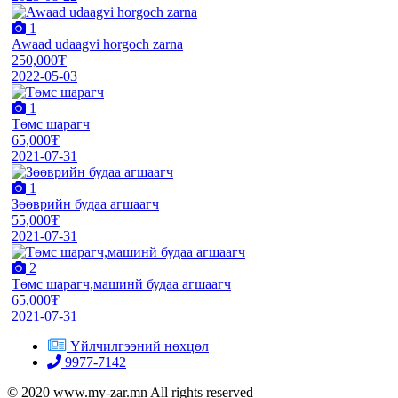
1
Awaad udaagvi horgoch zarna
250,000₮
2022-05-03
1
Төмс шарагч
65,000₮
2021-07-31
1
Зөөврийн будаа агшаагч
55,000₮
2021-07-31
2
Төмс шарагч,машинй будаа агшаагч
65,000₮
2021-07-31
Үйлчилгээний нөхцөл
9977-7142
© 2020 www.my-zar.mn All rights reserved