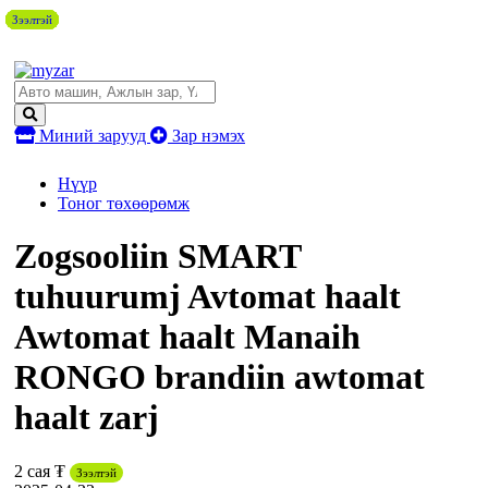
Зээлтэй
Зээлтэй
Зээлтэй
Зээлтэй
Зээлтэй
Зээлтэй
Зээлтэй
Зээлтэй
Зээлтэй
Миний зарууд
Зар нэмэх
Нүүр
Тоног төхөөрөмж
Zogsooliin SMART
tuhuurumj Avtomat haalt
Awtomat haalt Manaih
RONGO brandiin awtomat
haalt zarj
2 сая ₮
Зээлтэй