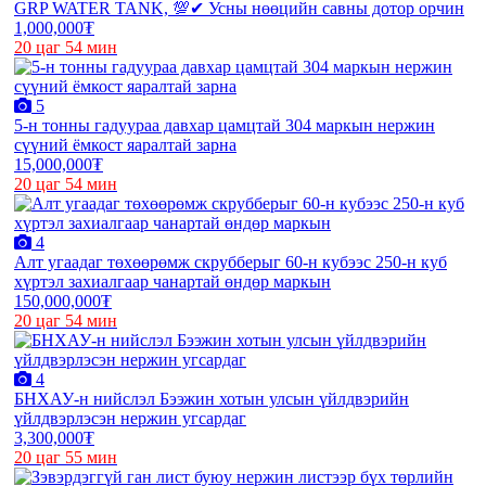
GRP WATER TANK, 💯✔ Усны нөөцийн савны дотор орчин
1,000,000₮
20 цаг 54 мин
5
5-н тонны гадуураа давхар цамцтай 304 маркын нержин
сүүний ёмкост яаралтай зарна
15,000,000₮
20 цаг 54 мин
4
Алт угаадаг төхөөрөмж скрубберыг 60-н кубээс 250-н куб
хүртэл захиалгаар чанартай өндөр маркын
150,000,000₮
20 цаг 54 мин
4
БНХАУ-н нийслэл Бээжин хотын улсын үйлдвэрийн
үйлдвэрлэсэн нержин угсардаг
3,300,000₮
20 цаг 55 мин