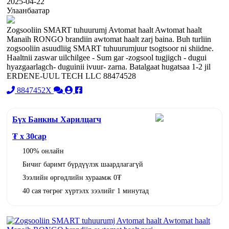
2025-04-22
Улаанбаатар
Zogsooliin SMART tuhuurumj Avtomat haalt Awtomat haalt
Manaih RONGO brandiin awtomat haalt zarj baina. Buh turliin
zogsooliin asuudliig SMART tuhuurumjuur tsogtsoor ni shiidne.
Haaltnii zaswar uilchilgee - Sum gar -zogsool tugjigch - dugui
hyazgaarlagch- duguinii ivuur- zarna. Batalgaat hugatsaa 1-2 jil
ERDENE-UUL TECH LLC 88474528
8847452X
Бүх Банкны Харилцагч
₮ x
30
сар
100% онлайн
Бичиг баримт бүрдүүлэх шаардлагагүй
Зээлийн өргөдлийн хураамж 0₮
40 сая төгрөг хүртэлх зээлийг 1 минутад