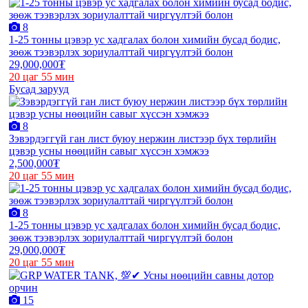
8
1-25 тонны цэвэр ус хадгалах болон химийн бусад бодис,
зөөж тээвэрлэх зориулалттай чиргүүлтэй болон
29,000,000₮
20 цаг 55 мин
Бусад зарууд
8
Зэвэрдэггүй ган лист буюу нержин листээр бүх төрлийн
цэвэр усны нөөцийн савыг хүссэн хэмжээ
2,500,000₮
20 цаг 55 мин
8
1-25 тонны цэвэр ус хадгалах болон химийн бусад бодис,
зөөж тээвэрлэх зориулалттай чиргүүлтэй болон
29,000,000₮
20 цаг 55 мин
15