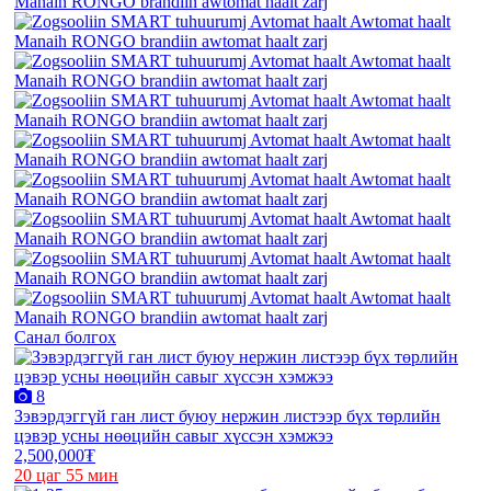
Санал болгох
8
Зэвэрдэггүй ган лист буюу нержин листээр бүх төрлийн
цэвэр усны нөөцийн савыг хүссэн хэмжээ
2,500,000₮
20 цаг 55 мин