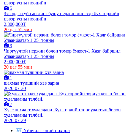
5
Зэвэрдэггүй ган лист буюу нержин листээр бүх төрлийн
цэвэр усны нөөцийн
2,800,000₮
20 цаг 55 мин
9
Чиргүүлтэй нержин болон төмөр ёмкост-1 Хаяг байршил
Улаанбаатар 1-25- тонны
2,000,000₮
20 цаг 55 мин
1
шахмал түлшний хэв зарна
2026-07-30
7
Хулсан хаалт худалдана. Бүх төрлийн зориулалтын болон
худалдааны талбай,
2026-07-29
Үйлчилгээний нөхцөл