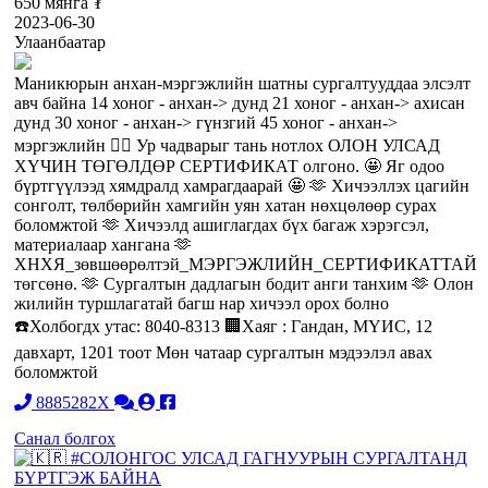
650 мянга ₮
2023-06-30
Улаанбаатар
Маникюрын анхан-мэргэжлийн шатны сургалтууддаа элсэлт
авч байна 14 хоног - анхан-> дунд 21 хоног - анхан-> ахисан
дунд 30 хоног - анхан-> гүнзгий 45 хоног - анхан->
мэргэжлийн 🧚‍♀️ Ур чадварыг тань нотлох ОЛОН УЛСАД
ХҮЧИН ТӨГӨЛДӨР СЕРТИФИКАТ олгоно. 🤩 Яг одоо
бүртгүүлээд хямдралд хамрагдаарай 🤩 🫶 Хичээллэх цагийн
сонголт, төлбөрийн хамгийн уян хатан нөхцөлөөр сурах
боломжтой 🫶 Хичээлд ашиглагдах бүх багаж хэрэгсэл,
материалаар хангана 🫶
ХНХЯ_зөвшөөрөлтэй_МЭРГЭЖЛИЙН_СЕРТИФИКАТТАЙ
төгсөнө. 🫶 Сургалтын дадлагын бодит анги танхим 🫶 Олон
жилийн туршлагатай багш нар хичээл орох болно
☎️Холбогдх утас: 8040-8313 🏢Хаяг : Гандан, МҮИС, 12
давхарт, 1201 тоот Мөн чатаар сургалтын мэдээлэл авах
боломжтой
8885282X
Санал болгох