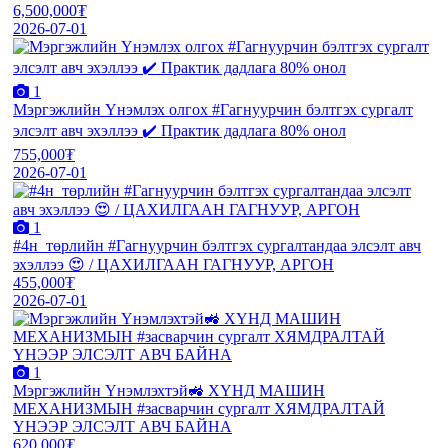
6,500,000₮
2026-07-01
1
Мэргэжлийн Үнэмлэх олгох #Гагнуурчин бэлтгэх сургалт
элсэлт авч эхэллээ ✔️ Практик дадлага 80% онол
755,000₮
2026-07-01
1
#4н_төрлийн #Гагнуурчин бэлтгэх сургалтандаа элсэлт авч
эхэллээ 😍 / ЦАХИЛГААН ГАГНУУР, АРГОН
455,000₮
2026-07-01
1
Мэргэжлийн Үнэмлэхтэй🚜 ХҮНД МАШИН
МЕХАНИЗМЫН #засварчин сургалт ХЯМДРАЛТАЙ
ҮНЭЭР ЭЛСЭЛТ АВЧ БАЙНА
620,000₮