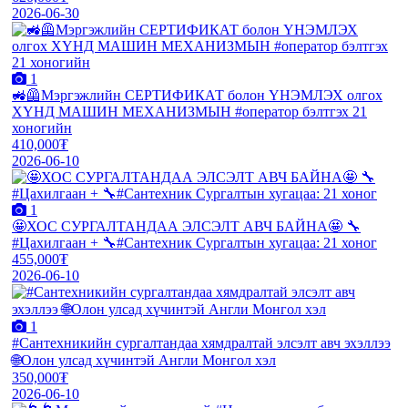
2026-06-30
1
🚜🦺Мэргэжлийн СЕРТИФИКАТ болон ҮНЭМЛЭХ олгох
ХҮНД МАШИН МЕХАНИЗМЫН #оператор бэлтгэх 21
хоногийн
410,000₮
2026-06-10
1
🤩ХОС СУРГАЛТАНДАА ЭЛСЭЛТ АВЧ БАЙНА🤩 🔧
#Цахилгаан + 🔧#Сантехник Сургалтын хугацаа: 21 хоног
455,000₮
2026-06-10
1
#Сантехникийн сургалтандаа хямдралтай элсэлт авч эхэллээ
🌐Олон улсад хүчинтэй Англи Монгол хэл
350,000₮
2026-06-10