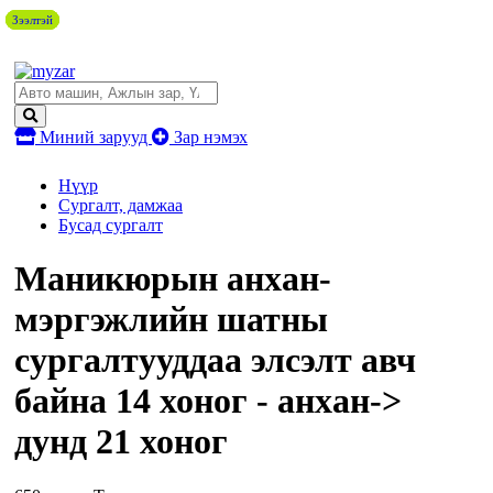
Зээлтэй
Зээлтэй
Зээлтэй
Зээлтэй
Миний зарууд
Зар нэмэх
Нүүр
Сургалт, дамжаа
Бусад сургалт
Маникюрын анхан-
мэргэжлийн шатны
сургалтууддаа элсэлт авч
байна 14 хоног - анхан->
дунд 21 хоног