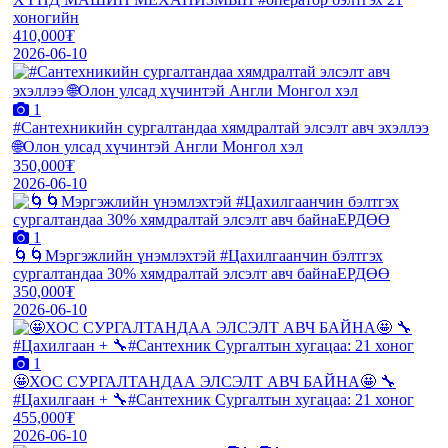
хоногийн
410,000₮
2026-06-10
1
#Сантехникийн сургалтандаа хямдралтай элсэлт авч эхэллээ
🌐Олон улсад хүчинтэй Англи Монгол хэл
350,000₮
2026-06-10
1
🌀🌀Мэргэжлийн үнэмлэхтэй #Цахилгаанчин бэлтгэх
сургалтандаа 30% хямдралтай элсэлт авч байнаЕРДӨӨ
350,000₮
2026-06-10
1
🤩ХОС СУРГАЛТАНДАА ЭЛСЭЛТ АВЧ БАЙНА🤩 🔧
#Цахилгаан + 🔧#Сантехник Сургалтын хугацаа: 21 хоног
455,000₮
2026-06-10