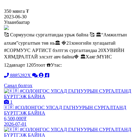
350 мянга ₮
2023-06-30
Улаанбаатар
🥰 Сормуусны сургалтандаа урьж байна 🥰 🏛“Амжилтын
алхам”сургалтын төв нь🏛 🍓21хоногийн хугацаатай
#СОРМУУС АРТИСТ бэлтгэх сургалтандаа 20ХУВИЙН
ХЯМДРАЛТАЙ элсэлт авч байна🍓 🏛Хаяг:МҮИС
12давхарт 1205тоот ☎️Утас:
8885282X
Санал болгох
1
🇰🇷 #СОЛОНГОС УЛСАД ГАГНУУРЫН СУРГАЛТАНД
БҮРТГЭЖ БАЙНА
6,500,000₮
2026-07-01