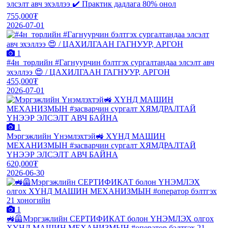
элсэлт авч эхэллээ ✔️ Практик дадлага 80% онол
755,000₮
2026-07-01
1
#4н_төрлийн #Гагнуурчин бэлтгэх сургалтандаа элсэлт авч
эхэллээ 😍 / ЦАХИЛГААН ГАГНУУР, АРГОН
455,000₮
2026-07-01
1
Мэргэжлийн Үнэмлэхтэй🚜 ХҮНД МАШИН
МЕХАНИЗМЫН #засварчин сургалт ХЯМДРАЛТАЙ
ҮНЭЭР ЭЛСЭЛТ АВЧ БАЙНА
620,000₮
2026-06-30
1
🚜🦺Мэргэжлийн СЕРТИФИКАТ болон ҮНЭМЛЭХ олгох
ХҮНД МАШИН МЕХАНИЗМЫН #оператор бэлтгэх 21