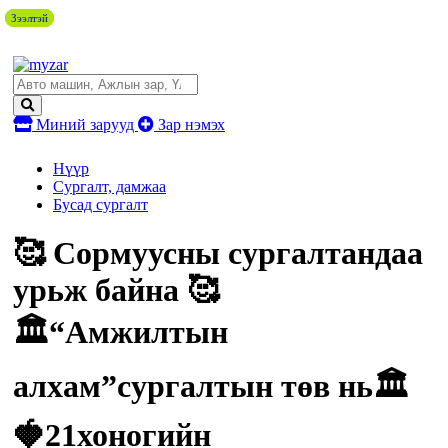
Зээлтэй
Зээлтэй
Зээлтэй
Зээлтэй
Миний зарууд
Зар нэмэх
Нүүр
Сургалт, дамжаа
Бусад сургалт
🥰 Сормуусны сургалтандаа
урьж байна 🥰
🏛“Амжилтын
алхам”сургалтын төв нь🏛
🍓21хоногийн