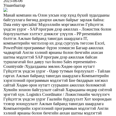
2023-06-06
Улаанбаатар
Манай компани нь Олон улсын нэр хүнд бүхий худалдааны
байгууллага бөгөөд доорхи ажлын байрыг зарлаж байна:
Data entry specialist/ Мэдээллийн мэргэжилтэн Гүйцэтгэх
үндсэн үүрэг - SAP програм дээр ажиллах - Ложистик болон
борлуулалтын хэлтэст дэмжлэг үзүүлэх - PP presentation
бэлтгэх Ажлын байранд тавигдах шаардлага IT,
компьютерийн чиглэлээр их дээд сургууль төгссөн Excel,
PowerPoint программыг бүрэн эзэмшсэн Багаар ажиллах
чадвартай Англи хэлний ярианы болон бичгийн ахисан
шатны мэдлэгтэй SAP програм дээр ажиллаж байсан
туршлагатай бол давуу тал болно Sales representative-
Countryside /Худалдааны зөвлөх-Хөдөө орон нутагт
Гүйцэтгэх үндсэн үүрэг - Өдөр тутмын борлуулалт - Тайлан
гаргах Ажлын байранд тавигдах шаардлага Компьютерийн
хэрэглээний программын мэдлэгтэй Бие бялдарын хөгжил
сайтай Хөдөө орон нутагт суурьшин ажиллах боломжтой
Хувийн зохион байгуулалт сайтай Харьцааны өндөр соёлтой
эрэгтэй хүн. Logistics Coordinator / Ложистикийн чилүүлэгч
Гүйцэтгэх үндсэн үүрэг Гаалийн бүрдүүлэлт Хот хоорондын
тээвэр зохицуулалт Ажлын байранд тавигдах шаардлага
Компьютерийн хэрэглээний программын мэдлэгтэй Англи
хэлний ярианы болон бичгийн анхан шатны мэдлэгтэй