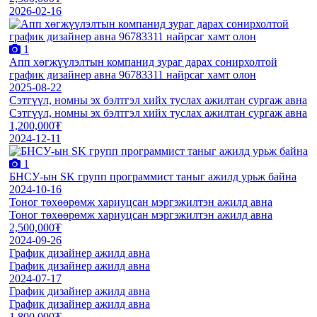
2026-02-16
1
Aпп хөгжүүлэлтын компанид зураг дарах сонирхолтой
график дизайнер авна 96783311 найрсаг хамт олон
2025-08-22
Сэтгүүл, номны эх бэлтгэл хийх туслах ажилтaн сургаж авна
Сэтгүүл, номны эх бэлтгэл хийх туслах ажилтaн сургаж авна
1,200,000₮
2024-12-11
1
БНСУ-ын SK групп программист таныг ажилд урьж байна
2024-10-16
Тоног төхөөрөмж хариуцсан мэргэжилтэн ажилд авна
Тоног төхөөрөмж хариуцсан мэргэжилтэн ажилд авна
2,500,000₮
2024-09-26
График дизайнер ажилд авна
График дизайнер ажилд авна
2024-07-17
График дизайнер ажилд авна
График дизайнер ажилд авна
1,800,000₮