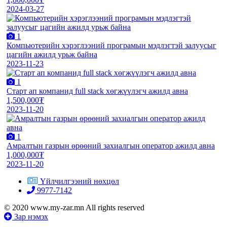
2024-03-27
1
Компьютерийн хэрэглээний програмын мэдлэгтэй залуусыг
цагийн ажилд урьж байна
2023-11-23
1
Старт ап компанид full stack хөгжүүлэгч ажилд авна
1,500,000₮
2023-11-20
1
Амралтын газрын өрөөний захиалгын оператор ажилд авна
1,000,000₮
2023-11-20
Үйлчилгээний нөхцөл
9977-7142
© 2020 www.my-zar.mn All rights reserved
Зар нэмэх