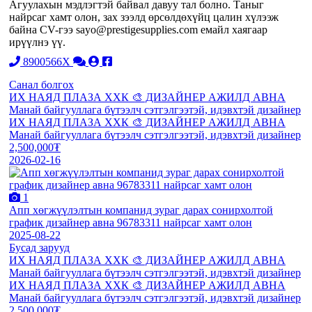
Агуулахын мэдлэгтэй байвал давуу тал болно. Таныг
найрсаг хамт олон, зах зээлд өрсөлдөхүйц цалин хүлээж
байна CV-гээ sayo@prestigesupplies.com емайл хаягаар
ирүүлнэ үү.
8900566X
Санал болгох
ИХ НАЯД ПЛАЗА ХХК 🎨 ДИЗАЙНЕР АЖИЛД АВНА
Манай байгууллага бүтээлч сэтгэлгээтэй, идэвхтэй дизайнер
ИХ НАЯД ПЛАЗА ХХК 🎨 ДИЗАЙНЕР АЖИЛД АВНА
Манай байгууллага бүтээлч сэтгэлгээтэй, идэвхтэй дизайнер
2,500,000₮
2026-02-16
1
Aпп хөгжүүлэлтын компанид зураг дарах сонирхолтой
график дизайнер авна 96783311 найрсаг хамт олон
2025-08-22
Бусад зарууд
ИХ НАЯД ПЛАЗА ХХК 🎨 ДИЗАЙНЕР АЖИЛД АВНА
Манай байгууллага бүтээлч сэтгэлгээтэй, идэвхтэй дизайнер
ИХ НАЯД ПЛАЗА ХХК 🎨 ДИЗАЙНЕР АЖИЛД АВНА
Манай байгууллага бүтээлч сэтгэлгээтэй, идэвхтэй дизайнер
2,500,000₮