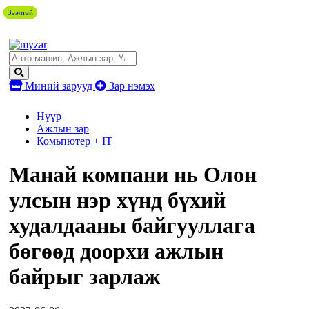
Зээлтэй
Зээлтэй
Зээлтэй
Зээлтэй
Зээлтэй
Зээлтэй
Зээлтэй
Миний зарууд
Зар нэмэх
Нүүр
Ажлын зар
Комьпютер + IT
Манай компани нь Олон
улсын нэр хүнд бүхий
худалдааны байгууллага
бөгөөд доорхи ажлын
байрыг зарлаж