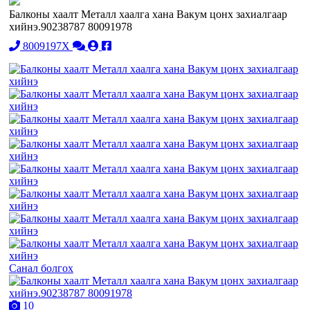
Балконы хаалт Металл хаалга хана Вакум цонх захиалгаар
хийнэ.90238787 80091978
8009197X
Санал болгох
10