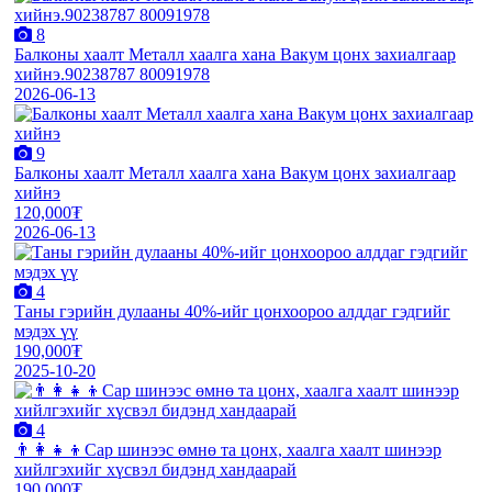
8
Балконы хаалт Металл хаалга хана Вакум цонх захиалгаар
хийнэ.90238787 80091978
2026-06-13
9
Балконы хаалт Металл хаалга хана Вакум цонх захиалгаар
хийнэ
120,000₮
2026-06-13
4
Таны гэрийн дулааны 40%-ийг цонхоороо алддаг гэдгийг
мэдэх үү
190,000₮
2025-10-20
4
👨‍👩‍👧‍👦Сар шинээс өмнө та цонх, хаалга хаалт шинээр
хийлгэхийг хүсвэл бидэнд хандаарай
190,000₮