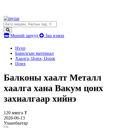
Миний зарууд
Зар нэмэх
Нүүр
Барилгын материал
Хаалга, Цонх, Цоож
Цонх
Балконы хаалт Металл
хаалга хана Вакум цонх
захиалгаар хийнэ
120 мянга ₮
2026-06-13
Улаанбаатар