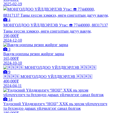
2025-02-19
4
МОНГОЛДОО ҮЙЛДВЭРЛЭВ Утас: ☎️ 77440000, 88317137
Таны хүссэн хэмжээ, өнгө сонголтын дагуу вакум,
190,000₮
2024-12-10
3
Вакум цонхны резин жийрэг зарна
165,000₮
2024-10-10
9
🇲🇳🇲🇳 МОНГОЛДОО ҮЙЛДВЭРЛЭВ 🇲🇳🇲🇳
400,000₮
2024-04-11
14
Үндэсний Үйлдвэрлэгч “НОЦ” ХХК нь эрхэм үйлчлүүлэгч
та бүхэндээ дараах үйлчилгээг санал болгож
180,000₮