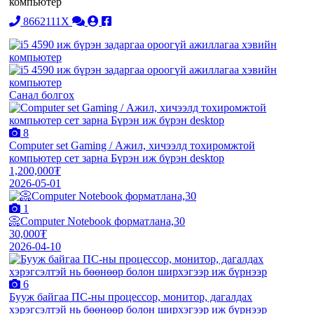
компьютер
8662111X
Санал болгох
8
Computer set Gaming / Ажил, хичээлд тохиромжтой
компьютер сет зарна Бүрэн иж бүрэн desktop
1,200,000₮
2026-05-01
1
📀Computer Notebook форматлана,30
30,000₮
2026-04-10
6
Бууж байгаа ПС-ны процессор, монитор, дагалдах
хэрэгсэлтэй нь бөөнөөр болон ширхэгээр иж бүрнээр