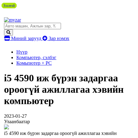
Зээлтэй
Зээлтэй
Зээлтэй
Зээлтэй
Зээлтэй
Зээлтэй
Зээлтэй
Зээлтэй
Миний зарууд
Зар нэмэх
Нүүр
Компьютер, сэлбэг
Комьпютер + PC
i5 4590 иж бүрэн задаргаа
ороогүй ажиллагаа хэвийн
компьютер
2023-01-27
Улаанбаатар
i5 4590 иж бүрэн задаргаа ороогүй ажиллагаа хэвийн