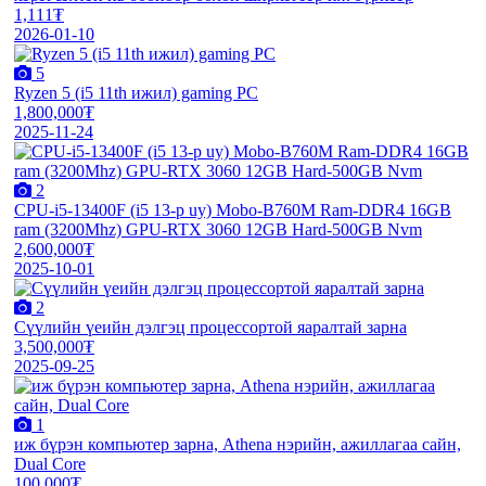
1,111₮
2026-01-10
5
Ryzen 5 (i5 11th ижил) gaming PC
1,800,000₮
2025-11-24
2
CPU-i5-13400F (i5 13-p uy) Mobo-B760M Ram-DDR4 16GB
ram (3200Mhz) GPU-RTX 3060 12GB Hard-500GB Nvm
2,600,000₮
2025-10-01
2
Сүүлийн үеийн дэлгэц процессортой яаралтай зарна
3,500,000₮
2025-09-25
1
иж бүрэн компьютер зарна, Athena нэрийн, ажиллагаа сайн,
Dual Core
100,000₮