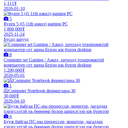
1,111₮
2026-01-10
5
Ryzen 5 (i5 11th ижил) gaming PC
1,800,000₮
2025-11-24
Бусад зарууд
8
Computer set Gaming / Ажил, хичээлд тохиромжтой
компьютер сет зарна Бүрэн иж бүрэн desktop
1,200,000₮
2026-05-01
1
📀Computer Notebook форматлана,30
30,000₮
2026-04-10
6
Бууж байгаа ПС-ны процессор, монитор, дагалдах
хэрэгсэлтэй нь бөөнөөр болон ширхэгээр иж бүрнээр