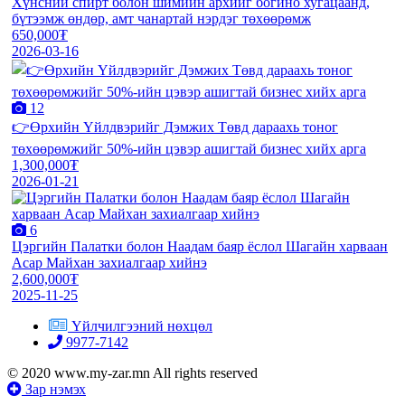
Хүнсний спирт болон шимийн архийг богино хугацаанд,
бүтээмж өндөр, амт чанартай нэрдэг төхөөрөмж
650,000₮
2026-03-16
12
👉Өрхийн Үйлдвэрийг Дэмжих Төвд дараахь тоног
төхөөрөмжийг 50%-ийн цэвэр ашигтай бизнес хийх арга
1,300,000₮
2026-01-21
6
Цэргийн Палатки болон Наадам баяр ёслол Шагайн харваан
Асар Майхан захиалгаар хийнэ
2,600,000₮
2025-11-25
Үйлчилгээний нөхцөл
9977-7142
© 2020 www.my-zar.mn All rights reserved
Зар нэмэх