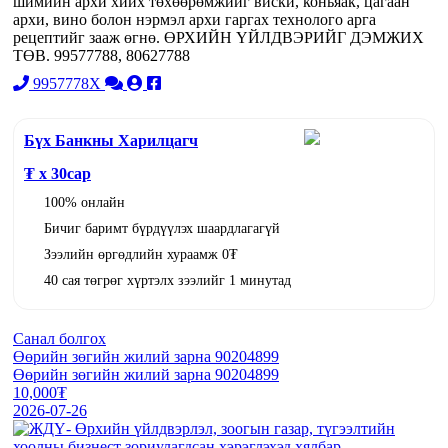
шимийн архи хийх төхөөрөмжийг виски, коньяак, цагаан
архи, вино болон нэрмэл архи гаргах технолого арга
рецептийг зааж өгнө. ӨРХИЙН ҮЙЛДВЭРИЙГ ДЭМЖИХ
ТӨВ. 99577788, 80627788
9957778X
Бүх Банкны Харилцагч
₮ x
30
сар
100% онлайн
Бичиг баримт бүрдүүлэх шаардлагагүй
Зээлийн өргөдлийн хураамж 0₮
40 сая төгрөг хүртэлх зээлийг 1 минутад
Санал болгох
Өөрийн зөгийн жилий зарна 90204899
Өөрийн зөгийн жилий зарна 90204899
10,000₮
2026-07-26