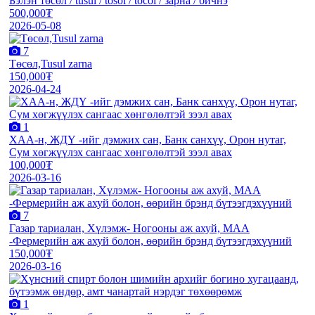
Бэлэн төсөл / tusul / tosol / tocol / зарна / бичнэ
500,000₮
2026-05-08
7
Төсөл,Tusul zarna
150,000₮
2026-04-24
1
XАА-н, ЖДҮ -ийг дэмжиx сан, Банк санxүү, Орон нутаг,
Сум хөгжүүлэх сангаас хөнгөлөлтэй зээл авах
100,000₮
2026-03-16
7
Газар тариалан, Хүлэмж- Ногооны аж ахуй, МАА
-Фермерийн аж ахуй болон, өөрийн брэнд бүтээгдэхүүний
150,000₮
2026-03-16
1