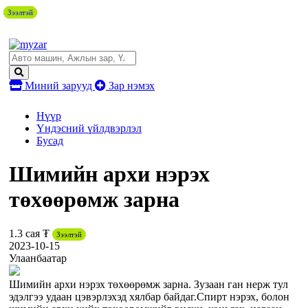
Зээлтэй
Зээлтэй
Зээлтэй
Зээлтэй
Миний зарууд
Зар нэмэх
Нүүр
Үндэсний үйлдвэрлэл
Бусад
Шимийн архи нэрэх
төхөөрөмж зарна
1.3 сая ₮
Зээлтэй
2023-10-15
Улаанбаатар
Шимийн архи нэрэх төхөөрөмж зарна. Зузаан ган нерж тул
эдэлгээ удаан цэвэрлэхэд хялбар байдаг.Спирт нэрэх, болон