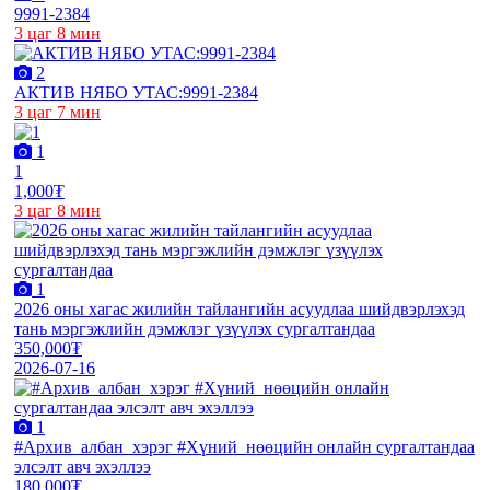
9991-2384
3 цаг 8 мин
2
АКТИВ НЯБО УТАС:9991-2384
3 цаг 7 мин
1
1
1,000₮
3 цаг 8 мин
1
2026 оны хагас жилийн тайлангийн асуудлаа шийдвэрлэхэд
тань мэргэжлийн дэмжлэг үзүүлэх сургалтандаа
350,000₮
2026-07-16
1
#Архив_албан_хэрэг #Хүний_нөөцийн онлайн сургалтандаа
элсэлт авч эхэллээ
180,000₮