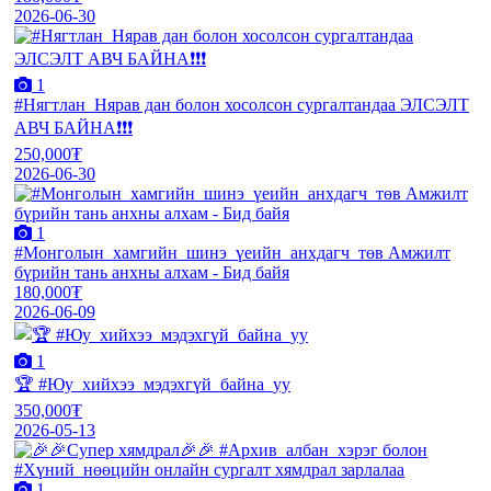
2026-06-30
1
#Нягтлан_Нярав дан болон хосолсон сургалтандаа ЭЛСЭЛТ
АВЧ БАЙНА❗❗❗
250,000₮
2026-06-30
1
#Монголын_хамгийн_шинэ_үеийн_анхдагч_төв Амжилт
бүрийн тань анхны алхам - Бид байя
180,000₮
2026-06-09
1
🏆 #Юу_хийхээ_мэдэхгүй_байна_уу
350,000₮
2026-05-13
1