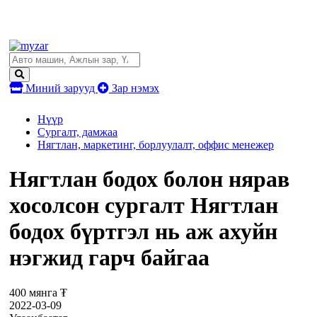
Миний зарууд
Зар нэмэх
Нүүр
Сургалт, дамжаа
Нягтлан, маркетинг, борлуулалт, оффис менежер
Нягтлан бодох болон нярав
хосолсон сургалт Нягтлан
бодох бүртгэл нь аж ахуйн
нэгжид гарч байгаа
400 мянга ₮
2022-03-09