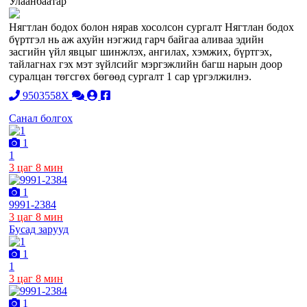
Улаанбаатар
Нягтлан бодох болон нярав хосолсон сургалт Нягтлан бодох
бүртгэл нь аж ахуйн нэгжид гарч байгаа аливаа эдийн
засгийн үйл явцыг шинжлэх, ангилах, хэмжих, бүртгэх,
тайлагнах гэх мэт зүйлсийг мэргэжлийн багш нарын доор
суралцан төгсгөх бөгөөд сургалт 1 сар үргэлжилнэ.
9503558X
Санал болгох
1
1
3 цаг 8 мин
1
9991-2384
3 цаг 8 мин
Бусад зарууд
1
1
3 цаг 8 мин
1