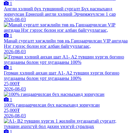
1
Англи хэлний бүх түвшиний сургалт Бүх насныханд
зориулсан Ерөнхий англи хэлний Эрчимжүүлсэн 1 сар
2026-08-03
1
Манай сургалт хөгжлийн төв нь Ганцаарчилсан VIP ангидаа
Нэг гэрээс болон нэг албан байгууллагаас,
2026-08-03
1
Герман хэлний анхан шат А1- А2 түвшин хүргэх богино
хугацааны болон урт хугацааны 100%
25,000₮
2026-08-03
1
100% ганцаарчилсан бүх насныханд зориулсан
25,000₮
2026-08-03
1