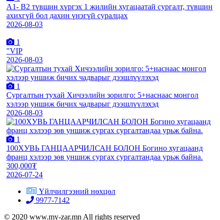
А1- B2 түвшин хүргэх 1 жилийн хугацаатай сургалт, түвшин
ахихгүй бол дахин үнэгүй суралцах
2026-08-03
1
"VIP
2026-08-03
1
Сургалтын тухай Хичээлийн зорилго: 5+наснаас монгол
хэлээр уншиж бичих чадварыг дээшлүүлэхэд
2026-08-03
1
100ХУВЬ ГАНЦААРЧИЛСАН БОЛОН Богино хугацаанд
франц хэлээр зөв уншиж сургах сургалтандаа урьж байна.
300,000₮
2026-07-24
Үйлчилгээний нөхцөл
9977-7142
© 2020 www.my-zar.mn All rights reserved